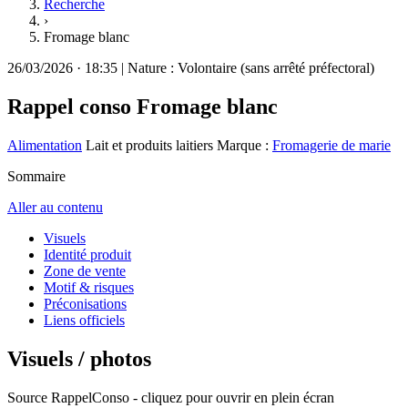
Recherche
›
Fromage blanc
26/03/2026
·
18:35
|
Nature :
Volontaire (sans arrêté préfectoral)
Rappel conso
Fromage blanc
Alimentation
Lait et produits laitiers
Marque :
Fromagerie de marie
Sommaire
Aller au contenu
Visuels
Identité produit
Zone de vente
Motif & risques
Préconisations
Liens officiels
Visuels / photos
Source RappelConso - cliquez pour ouvrir en plein écran