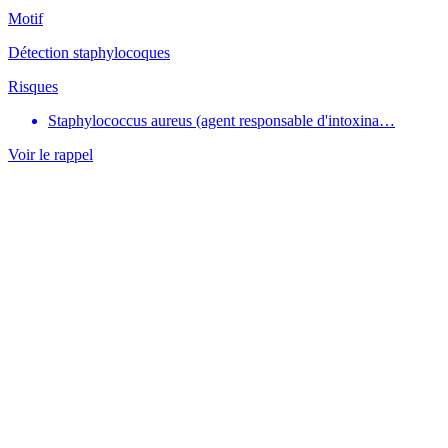
Motif
Détection staphylocoques
Risques
Staphylococcus aureus (agent responsable d'intoxina…
Voir le rappel