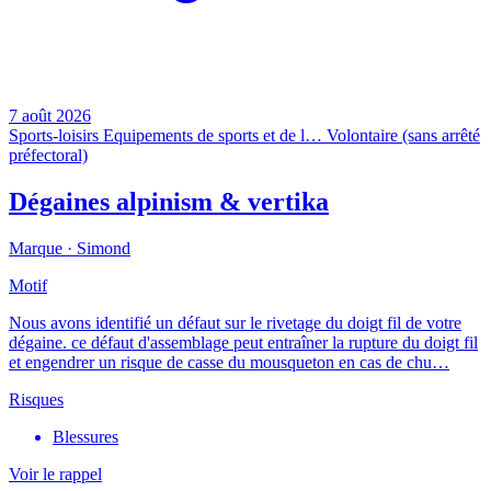
7 août 2026
Sports-loisirs
Equipements de sports et de l…
Volontaire (sans arrêté
préfectoral)
Dégaines alpinism & vertika
Marque ·
Simond
Motif
Nous avons identifié un défaut sur le rivetage du doigt fil de votre
dégaine. ce défaut d'assemblage peut entraîner la rupture du doigt fil
et engendrer un risque de casse du mousqueton en cas de chu…
Risques
Blessures
Voir le rappel