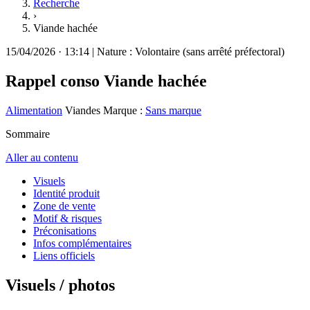
Recherche
›
Viande hachée
15/04/2026
·
13:14
|
Nature :
Volontaire (sans arrêté préfectoral)
Rappel conso
Viande hachée
Alimentation
Viandes
Marque :
Sans marque
Sommaire
Aller au contenu
Visuels
Identité produit
Zone de vente
Motif & risques
Préconisations
Infos complémentaires
Liens officiels
Visuels / photos