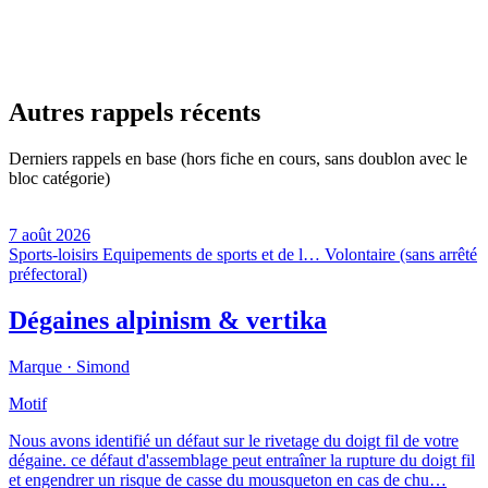
Autres rappels récents
Derniers rappels en base (hors fiche en cours, sans doublon avec le
bloc catégorie)
7 août 2026
Sports-loisirs
Equipements de sports et de l…
Volontaire (sans arrêté
préfectoral)
Dégaines alpinism & vertika
Marque ·
Simond
Motif
Nous avons identifié un défaut sur le rivetage du doigt fil de votre
dégaine. ce défaut d'assemblage peut entraîner la rupture du doigt fil
et engendrer un risque de casse du mousqueton en cas de chu…