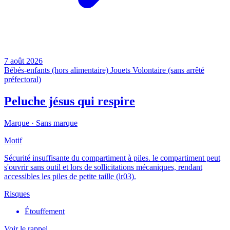
7 août 2026
Bébés-enfants (hors alimentaire)
Jouets
Volontaire (sans arrêté
préfectoral)
Peluche jésus qui respire
Marque ·
Sans marque
Motif
Sécurité insuffisante du compartiment à piles. le compartiment peut
s'ouvrir sans outil et lors de sollicitations mécaniques, rendant
accessibles les piles de petite taille (lr03).
Risques
Étouffement
Voir le rappel