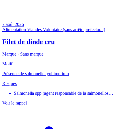
7 août 2026
Alimentation
Viandes
Volontaire (sans arrêté préfectoral)
Filet de dinde cru
Marque ·
Sans marque
Motif
Présence de salmonelle typhimurium
Risques
Salmonella spp (agent responsable de la salmonellos…
Voir le rappel