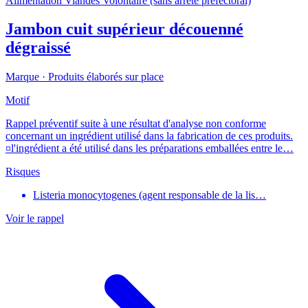
Alimentation
Viandes
Volontaire (sans arrêté préfectoral)
Jambon cuit supérieur découenné
dégraissé
Marque ·
Produits élaborés sur place
Motif
Rappel préventif suite à une résultat d'analyse non conforme
concernant un ingrédient utilisé dans la fabrication de ces produits.
¤l'ingrédient a été utilisé dans les préparations emballées entre le…
Risques
Listeria monocytogenes (agent responsable de la lis…
Voir le rappel