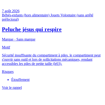
7 août 2026
Bébés-enfants (hors alimentaire)
Jouets
Volontaire (sans arrêté
préfectoral)
Peluche jésus qui respire
Marque ·
Sans marque
Motif
Sécurité insuffisante du compartiment à piles. le compartiment peut
s'ouvrir sans outil et lors de sollicitations mécaniques, rendant
accessibles les piles de petite taille (lr03).
Risques
Étouffement
Voir le rappel