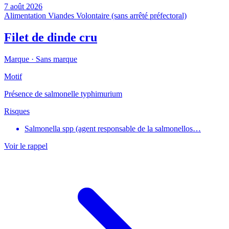
7 août 2026
Alimentation
Viandes
Volontaire (sans arrêté préfectoral)
Filet de dinde cru
Marque ·
Sans marque
Motif
Présence de salmonelle typhimurium
Risques
Salmonella spp (agent responsable de la salmonellos…
Voir le rappel