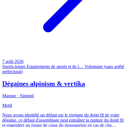
7 août 2026
Sports-loisirs
Equipements de sports et de l…
Volontaire (sans arrêté
préfectoral)
Dégaines alpinism & vertika
Marque ·
Simond
Motif
Nous avons identifié un défaut sur le rivetage du doigt fil de votre
dégaine. ce défaut d'assemblage peut entraîner la rupture du doigt fil
et engendrer un risque de casse du mousqueton en cas de chu…