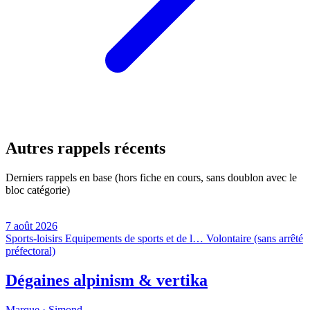
Autres rappels récents
Derniers rappels en base (hors fiche en cours, sans doublon avec le
bloc catégorie)
7 août 2026
Sports-loisirs
Equipements de sports et de l…
Volontaire (sans arrêté
préfectoral)
Dégaines alpinism & vertika
Marque ·
Simond