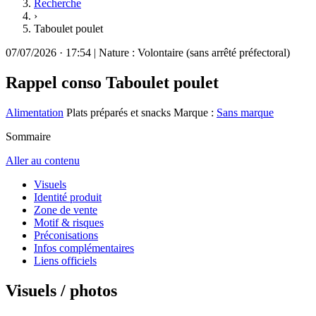
Recherche
›
Taboulet poulet
07/07/2026
·
17:54
|
Nature :
Volontaire (sans arrêté préfectoral)
Rappel conso
Taboulet poulet
Alimentation
Plats préparés et snacks
Marque :
Sans marque
Sommaire
Aller au contenu
Visuels
Identité produit
Zone de vente
Motif & risques
Préconisations
Infos complémentaires
Liens officiels
Visuels / photos