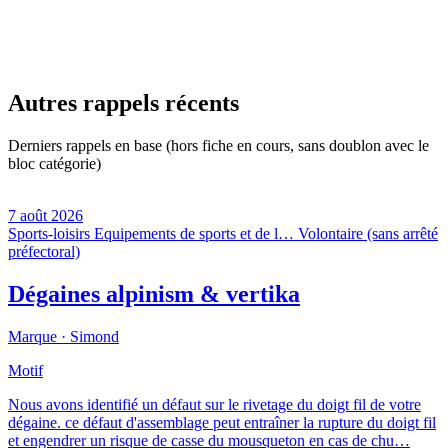
Autres rappels récents
Derniers rappels en base (hors fiche en cours, sans doublon avec le
bloc catégorie)
7 août 2026
Sports-loisirs
Equipements de sports et de l…
Volontaire (sans arrêté
préfectoral)
Dégaines alpinism & vertika
Marque ·
Simond
Motif
Nous avons identifié un défaut sur le rivetage du doigt fil de votre
dégaine. ce défaut d'assemblage peut entraîner la rupture du doigt fil
et engendrer un risque de casse du mousqueton en cas de chu…