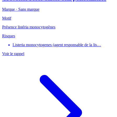
Marque ·
Sans marque
Motif
Présence listéria monocytogènes
Risques
Listeria monocytogenes (agent responsable de la lis…
Voir le rappel