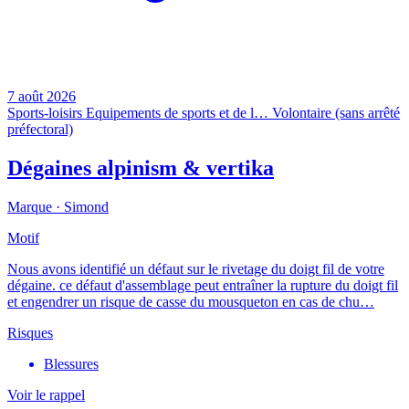
7 août 2026
Sports-loisirs
Equipements de sports et de l…
Volontaire (sans arrêté
préfectoral)
Dégaines alpinism & vertika
Marque ·
Simond
Motif
Nous avons identifié un défaut sur le rivetage du doigt fil de votre
dégaine. ce défaut d'assemblage peut entraîner la rupture du doigt fil
et engendrer un risque de casse du mousqueton en cas de chu…
Risques
Blessures
Voir le rappel