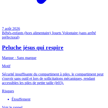
7 août 2026
Bébés-enfants (hors alimentaire)
Jouets
Volontaire (sans arrêté
préfectoral)
Peluche jésus qui respire
Marque ·
Sans marque
Motif
Sécurité insuffisante du compartiment à piles. le compartiment peut
s'ouvrir sans outil et lors de sollicitations mécaniques, rendant
accessibles les piles de petite taille (lr03).
Risques
Étouffement
Voir le rappel