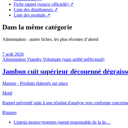
Fiche rappel (source officielle)
↗
Liste des distributeurs
↗
Liste des produits
↗
Dans la même catégorie
Alimentation - autres fiches, les plus récentes d’abord
7 août 2026
Alimentation
Viandes
Volontaire (sans arrêté préfectoral)
Jambon cuit supérieur découenné dégraiss
Marque ·
Produits élaborés sur place
Motif
Rappel préventif suite à une résultat d'analyse non conforme concernant
Risques
Listeria monocytogenes (agent responsable de la lis…