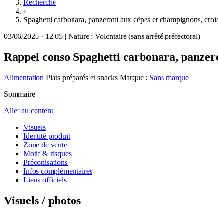
Recherche
›
Spaghetti carbonara, panzerotti aux cêpes et champignons, cr
03/06/2026
·
12:05
|
Nature :
Volontaire (sans arrêté préfectoral)
Rappel conso
Spaghetti carbonara, panzer
Alimentation
Plats préparés et snacks
Marque :
Sans marque
Sommaire
Aller au contenu
Visuels
Identité produit
Zone de vente
Motif & risques
Préconisations
Infos complémentaires
Liens officiels
Visuels / photos