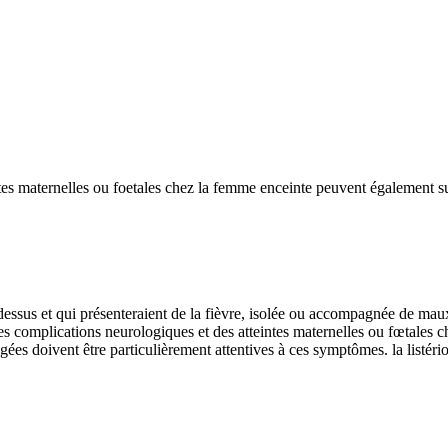
tes maternelles ou foetales chez la femme enceinte peuvent également su
ssus et qui présenteraient de la fièvre, isolée ou accompagnée de maux d
des complications neurologiques et des atteintes maternelles ou fœtales
s doivent être particulièrement attentives à ces symptômes. la listérios