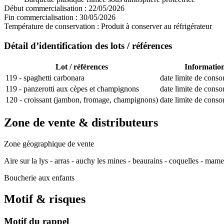
Début commercialisation :
22/05/2026
Fin commercialisation :
30/05/2026
Température de conservation :
Produit à conserver au réfrigérateur
Détail d’identification des lots / références
Lot / références
Informatio
119 - spaghetti carbonara
date limite de cons
119 - panzerotti aux cèpes et champignons
date limite de cons
120 - croissant (jambon, fromage, champignons)
date limite de cons
Zone de vente & distributeurs
Zone géographique de vente
Aire sur la lys - arras - auchy les mines - beaurains - coquelles - mame
Boucherie aux enfants
Motif & risques
Motif du rappel