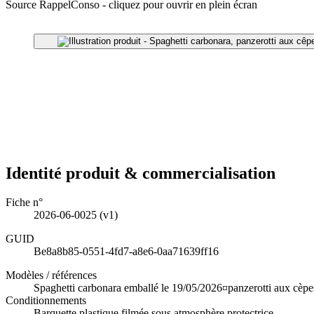
Source RappelConso - cliquez pour ouvrir en plein écran
Identité produit & commercialisation
Fiche n°
2026-06-0025
(v1)
GUID
Be8a8b85-0551-4fd7-a8e6-0aa71639ff16
Modèles / références
Spaghetti carbonara emballé le 19/05/2026¤panzerotti aux cèp
Conditionnements
Barquette plastique filmée sous atmosphère protectrice