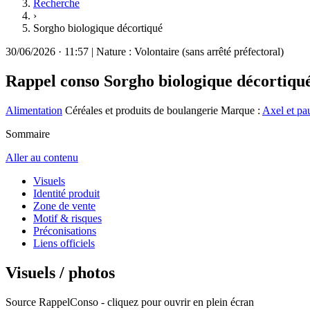
Recherche
›
Sorgho biologique décortiqué
30/06/2026
·
11:57
|
Nature :
Volontaire (sans arrêté préfectoral)
Rappel conso
Sorgho biologique décortiqu
Alimentation
Céréales et produits de boulangerie
Marque :
Axel et pa
Sommaire
Aller au contenu
Visuels
Identité produit
Zone de vente
Motif & risques
Préconisations
Liens officiels
Visuels / photos
Source RappelConso - cliquez pour ouvrir en plein écran