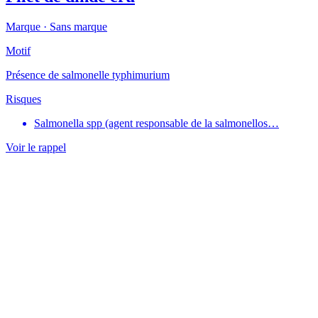
Marque ·
Sans marque
Motif
Présence de salmonelle typhimurium
Risques
Salmonella spp (agent responsable de la salmonellos…
Voir le rappel