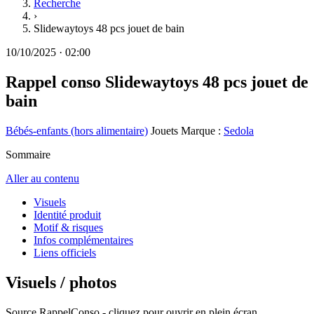
Recherche
›
Slidewaytoys 48 pcs jouet de bain
10/10/2025
·
02:00
Rappel conso
Slidewaytoys 48 pcs jouet de
bain
Bébés-enfants (hors alimentaire)
Jouets
Marque :
Sedola
Sommaire
Aller au contenu
Visuels
Identité produit
Motif & risques
Infos complémentaires
Liens officiels
Visuels / photos
Source RappelConso - cliquez pour ouvrir en plein écran