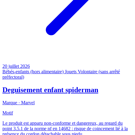
20 juillet 2026
Bébés-enfants (hors alimentaire)
Jouets
Volontaire (sans arrêté
préfectoral)
Deguisement enfant spiderman
Marque ·
Marvel
Motif
Le produit est apparu non-conforme et dangereux, au regard du
point 3.5.1 de la norme nf en 14682 : risque de coincement lié à la
présence du cordon détachable sous pied¤