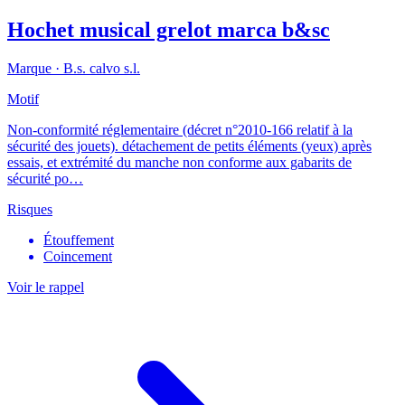
Hochet musical grelot marca b&sc
Marque ·
B.s. calvo s.l.
Motif
Non-conformité réglementaire (décret n°2010-166 relatif à la
sécurité des jouets). détachement de petits éléments (yeux) après
essais, et extrémité du manche non conforme aux gabarits de
sécurité po…
Risques
Étouffement
Coincement
Voir le rappel