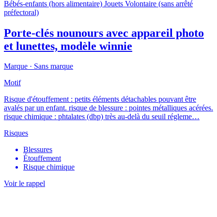
Bébés-enfants (hors alimentaire)
Jouets
Volontaire (sans arrêté
préfectoral)
Porte-clés nounours avec appareil photo
et lunettes, modèle winnie
Marque ·
Sans marque
Motif
Risque d'étouffement : petits éléments détachables pouvant être
avalés par un enfant. risque de blessure : pointes métalliques acérées.
risque chimique : phtalates (dbp) très au-delà du seuil régleme…
Risques
Blessures
Étouffement
Risque chimique
Voir le rappel