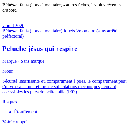
Bébés-enfants (hors alimentaire) - autres fiches, les plus récentes
d’abord
7 août 2026
Bébés-enfants (hors alimentaire)
Jouets
Volontaire (sans arrêté
préfectoral)
Peluche jésus qui respire
Marque ·
Sans marque
Motif
Sécurité insuffisante du compartiment à piles. le compartiment peut
s'ouvrir sans outil et lors de sollicitations mécaniques, rendant
accessibles les piles de petite taille (lr03).
Risques
Étouffement
Voir le rappel