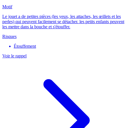
Motif
Le jouet a de petites pièces (les yeux, les attaches, les œillets et les
perles) qui peuvent facilement se détacher. les petits enfants peuvent
les mettre dans la bouche et s'étouffer.
Risques
Étouffement
Voir le rappel