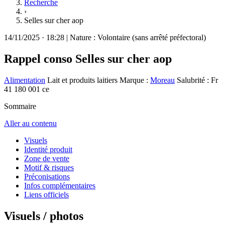
Recherche
›
Selles sur cher aop
14/11/2025
·
18:28
|
Nature :
Volontaire (sans arrêté préfectoral)
Rappel conso
Selles sur cher aop
Alimentation
Lait et produits laitiers
Marque :
Moreau
Salubrité : Fr
41 180 001 ce
Sommaire
Aller au contenu
Visuels
Identité produit
Zone de vente
Motif & risques
Préconisations
Infos complémentaires
Liens officiels
Visuels / photos