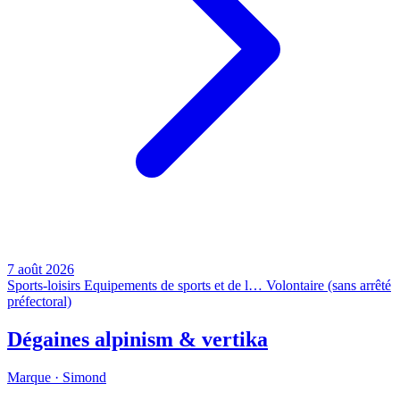
7 août 2026
Sports-loisirs
Equipements de sports et de l…
Volontaire (sans arrêté
préfectoral)
Dégaines alpinism & vertika
Marque ·
Simond