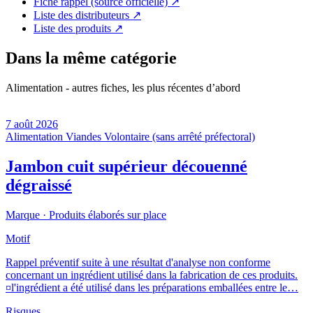
Fiche rappel (source officielle)
↗
Liste des distributeurs
↗
Liste des produits
↗
Dans la même catégorie
Alimentation - autres fiches, les plus récentes d’abord
7 août 2026
Alimentation
Viandes
Volontaire (sans arrêté préfectoral)
Jambon cuit supérieur découenné
dégraissé
Marque ·
Produits élaborés sur place
Motif
Rappel préventif suite à une résultat d'analyse non conforme
concernant un ingrédient utilisé dans la fabrication de ces produits.
¤l'ingrédient a été utilisé dans les préparations emballées entre le…
Risques