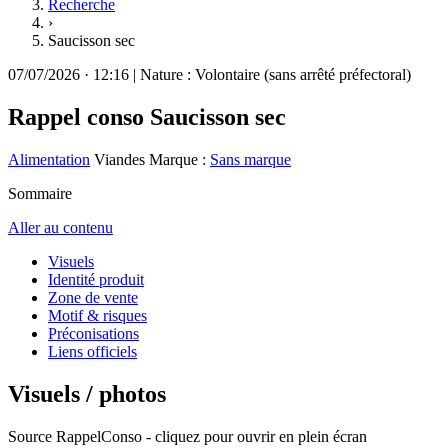
Recherche
›
Saucisson sec
07/07/2026
·
12:16
|
Nature :
Volontaire (sans arrêté préfectoral)
Rappel conso
Saucisson sec
Alimentation
Viandes
Marque :
Sans marque
Sommaire
Aller au contenu
Visuels
Identité produit
Zone de vente
Motif & risques
Préconisations
Liens officiels
Visuels / photos
Source RappelConso - cliquez pour ouvrir en plein écran