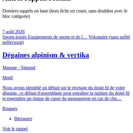
Derniers rappels en base (hors fiche en cours, sans doublon avec le
bloc catégorie)
7 août 2026
Sports-loisirs
Equipements de sports et de l…
Volontaire (sans arrêté
préfectoral)
Dégaines alpinism & vertika
Marque ·
Simond
Motif
Nous avons identifié un défaut sur le rivetage du doigt fil de votre
dégaine. ce défaut d'assemblage peut entraîner la rupture du doigt fil
et engendrer un risque de casse du mousqueton en cas de chu…
Risques
Blessures
Voir le rappel