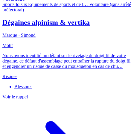
Sports-loisirs
Equipements de sports et de l…
Volontaire (sans arrêté
préfectoral)
Dégaines alpinism & vertika
Marque ·
Simond
Motif
Nous avons identifié un défaut sur le rivetage du doigt fil de votre
dégaine. ce défaut d'assemblage peut entraîner la rupture du doigt fil
et engendrer un risque de casse du mousqueton en cas de chu…
Risques
Blessures
Voir le rappel