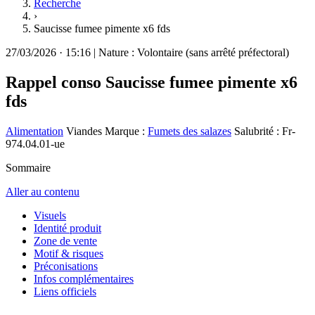
Recherche
›
Saucisse fumee pimente x6 fds
27/03/2026
·
15:16
|
Nature :
Volontaire (sans arrêté préfectoral)
Rappel conso
Saucisse fumee pimente x6
fds
Alimentation
Viandes
Marque :
Fumets des salazes
Salubrité : Fr-
974.04.01-ue
Sommaire
Aller au contenu
Visuels
Identité produit
Zone de vente
Motif & risques
Préconisations
Infos complémentaires
Liens officiels