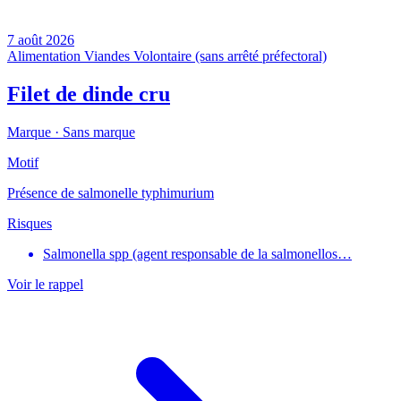
7 août 2026
Alimentation
Viandes
Volontaire (sans arrêté préfectoral)
Filet de dinde cru
Marque ·
Sans marque
Motif
Présence de salmonelle typhimurium
Risques
Salmonella spp (agent responsable de la salmonellos…
Voir le rappel