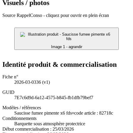
Visuels / photos
Source RappelConso - cliquez pour ouvrir en plein écran
Image 1 - agrandir
Identité produit & commercialisation
Fiche n°
2026-03-0336
(v1)
GUID
7E7c6d9d-6a12-4575-b845-fb1dfb79bef7
Modèles / références
Saucisse fumee pimente x6 fds¤code article : 82718c
Conditionnements
Barquette sous atmosphère protectrice
Début commercialisation :
25/03/2026