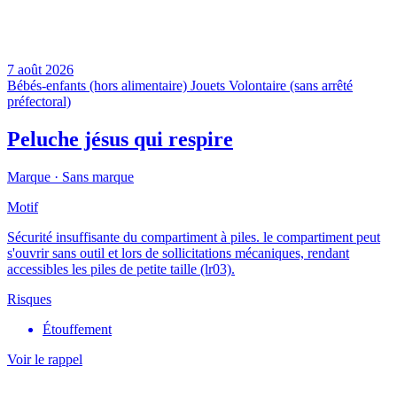
7 août 2026
Bébés-enfants (hors alimentaire)
Jouets
Volontaire (sans arrêté
préfectoral)
Peluche jésus qui respire
Marque ·
Sans marque
Motif
Sécurité insuffisante du compartiment à piles. le compartiment peut
s'ouvrir sans outil et lors de sollicitations mécaniques, rendant
accessibles les piles de petite taille (lr03).
Risques
Étouffement
Voir le rappel