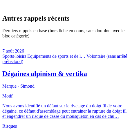
Autres rappels récents
Derniers rappels en base (hors fiche en cours, sans doublon avec le
bloc catégorie)
7 août 2026
Sports-loisirs
Equipements de sports et de l…
Volontaire (sans arrêté
préfectoral)
Dégaines alpinism & vertika
Marque ·
Simond
Motif
Nous avons identifié un défaut sur le rivetage du doigt fil de votre
dégaine. ce défaut d'assemblage peut entraîner la rupture du doigt fil
et engendrer un risque de casse du mousqueton en cas de chu…
Risques