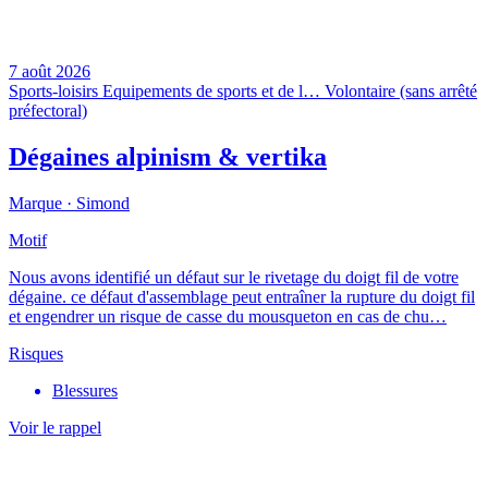
7 août 2026
Sports-loisirs
Equipements de sports et de l…
Volontaire (sans arrêté
préfectoral)
Dégaines alpinism & vertika
Marque ·
Simond
Motif
Nous avons identifié un défaut sur le rivetage du doigt fil de votre
dégaine. ce défaut d'assemblage peut entraîner la rupture du doigt fil
et engendrer un risque de casse du mousqueton en cas de chu…
Risques
Blessures
Voir le rappel