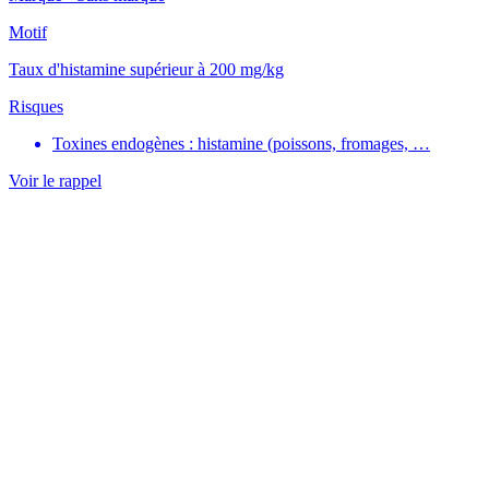
Motif
Taux d'histamine supérieur à 200 mg/kg
Risques
Toxines endogènes : histamine (poissons, fromages, …
Voir le rappel