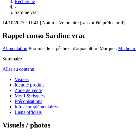
Recherche
›
Sardine vrac
14/10/2025
·
11:41
|
Nature :
Volontaire (sans arrêté préfectoral)
Rappel conso
Sardine vrac
Alimentation
Produits de la pêche et d'aquaculture
Marque :
Michel m
Sommaire
Aller au contenu
Visuels
Identité produit
Zone de vente
Motif & risques
Préconisations
Infos complémentaires
Liens officiels
Visuels / photos