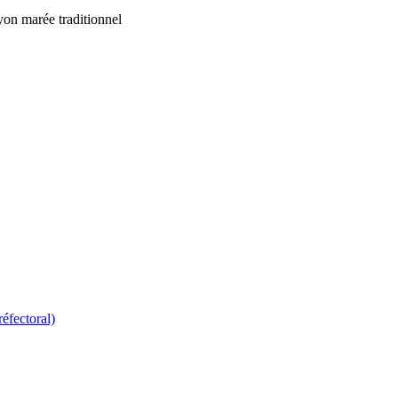
yon marée traditionnel
réfectoral)