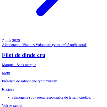
7 août 2026
Alimentation
Viandes
Volontaire (sans arrêté préfectoral)
Filet de dinde cru
Marque ·
Sans marque
Motif
Présence de salmonelle typhimurium
Risques
Salmonella spp (agent responsable de la salmonellos…
Voir le rappel