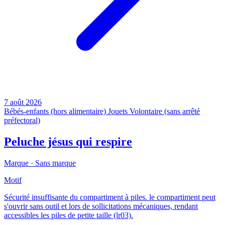
7 août 2026
Bébés-enfants (hors alimentaire)
Jouets
Volontaire (sans arrêté
préfectoral)
Peluche jésus qui respire
Marque ·
Sans marque
Motif
Sécurité insuffisante du compartiment à piles. le compartiment peut
s'ouvrir sans outil et lors de sollicitations mécaniques, rendant
accessibles les piles de petite taille (lr03).