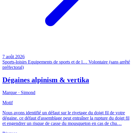
7 août 2026
Sports-loisirs
Equipements de sports et de l…
Volontaire (sans arrêté
préfectoral)
Dégaines alpinism & vertika
Marque ·
Simond
Motif
Nous avons identifié un défaut sur le rivetage du doigt fil de votre
dégaine. ce défaut d'assemblage peut entraîner la rupture du doigt fil
et engendrer un risque de casse du mousqueton en cas de chu…