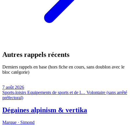
Autres rappels récents
Derniers rappels en base (hors fiche en cours, sans doublon avec le
bloc catégorie)
7 août 2026
Sports-loisirs
Equipements de sports et de l…
Volontaire (sans arrêté
préfectoral)
Dégaines alpinism & vertika
Marque ·
Simond