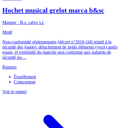
Hochet musical grelot marca b&sc
Marque ·
B.s. calvo s.l.
Motif
Non-conformité réglementaire (décret n°2010-166 relatif à la
sécurité des jouets). détachement de petits éléments (yeux) après
essais, et extrémité du manche non conforme aux gabarits de
sécurité po…
Risques
Étouffement
Coincement
Voir le rappel