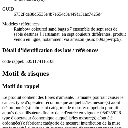
GUID
6732Fde38d5535e4b7e654c3a449f131ac7425d4
Modèles / références
Rainbow coloured sand bags x7 ensemble de sept sacs de
sable destinés à l'artisanat, en sept couleurs différentes. produit
vendu en ligne, notamment via amazon (asin: b093pwrqz6).
Détail d’identification des lots / références
code rappel: 5051174116108
Motif & risques
Motif du rappel
Le produit contient des fibres d'amiante. l'amiante pourrait causer le
cancer. type d'opérateur économique auquel la/les mesure(s) a/ont
été ordonnée(s): fabricant catégorie de mesure: rappel du produit
auprès des utilisateurs finaux date d'entrée en vigueur: 05/03/2026
type d'opérateur économique auquel la/les mesure(s) a/ont été
ordonnée(s): fabricant catégorie de mesure: interdiction de la mise