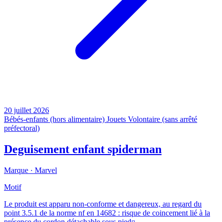
20 juillet 2026
Bébés-enfants (hors alimentaire)
Jouets
Volontaire (sans arrêté
préfectoral)
Deguisement enfant spiderman
Marque ·
Marvel
Motif
Le produit est apparu non-conforme et dangereux, au regard du
point 3.5.1 de la norme nf en 14682 : risque de coincement lié à la
présence du cordon détachable sous pied¤