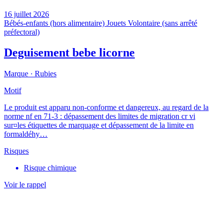
16 juillet 2026
Bébés-enfants (hors alimentaire)
Jouets
Volontaire (sans arrêté
préfectoral)
Deguisement bebe licorne
Marque ·
Rubies
Motif
Le produit est apparu non-conforme et dangereux, au regard de la
norme nf en 71-3 : dépassement des limites de migration cr vi
sur¤les étiquettes de marquage et dépassement de la limite en
formaldéhy…
Risques
Risque chimique
Voir le rappel