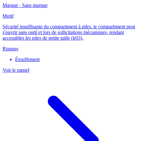
Marque ·
Sans marque
Motif
Sécurité insuffisante du compartiment à piles. le compartiment peut
s'ouvrir sans outil et lors de sollicitations mécaniques, rendant
accessibles les piles de petite taille (lr03).
Risques
Étouffement
Voir le rappel