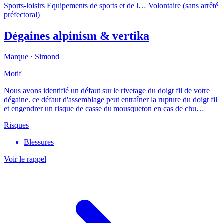
Sports-loisirs
Equipements de sports et de l…
Volontaire (sans arrêté
préfectoral)
Dégaines alpinism & vertika
Marque ·
Simond
Motif
Nous avons identifié un défaut sur le rivetage du doigt fil de votre
dégaine. ce défaut d'assemblage peut entraîner la rupture du doigt fil
et engendrer un risque de casse du mousqueton en cas de chu…
Risques
Blessures
Voir le rappel