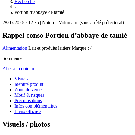
Recherche
›
Portion d’abbaye de tamié
28/05/2026
·
12:35
|
Nature :
Volontaire (sans arrêté préfectoral)
Rappel conso
Portion d’abbaye de tamié
Alimentation
Lait et produits laitiers
Marque : /
Sommaire
Aller au contenu
Visuels
Identité produit
Zone de vente
Motif & risques
Préconisations
Infos complémentaires
Liens officiels
Visuels / photos