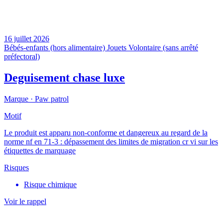
16 juillet 2026
Bébés-enfants (hors alimentaire)
Jouets
Volontaire (sans arrêté
préfectoral)
Deguisement chase luxe
Marque ·
Paw patrol
Motif
Le produit est apparu non-conforme et dangereux au regard de la
norme nf en 71-3 : dépassement des limites de migration cr vi sur les
étiquettes de marquage
Risques
Risque chimique
Voir le rappel