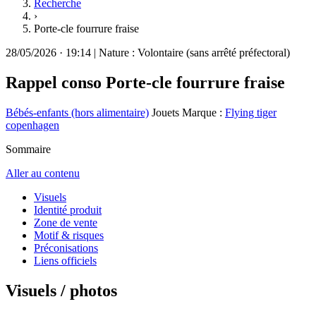
Recherche
›
Porte-cle fourrure fraise
28/05/2026
·
19:14
|
Nature :
Volontaire (sans arrêté préfectoral)
Rappel conso
Porte-cle fourrure fraise
Bébés-enfants (hors alimentaire)
Jouets
Marque :
Flying tiger
copenhagen
Sommaire
Aller au contenu
Visuels
Identité produit
Zone de vente
Motif & risques
Préconisations
Liens officiels
Visuels / photos