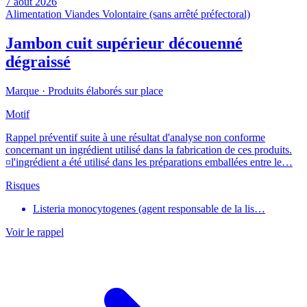
7 août 2026
Alimentation
Viandes
Volontaire (sans arrêté préfectoral)
Jambon cuit supérieur découenné
dégraissé
Marque ·
Produits élaborés sur place
Motif
Rappel préventif suite à une résultat d'analyse non conforme
concernant un ingrédient utilisé dans la fabrication de ces produits.
¤l'ingrédient a été utilisé dans les préparations emballées entre le…
Risques
Listeria monocytogenes (agent responsable de la lis…
Voir le rappel