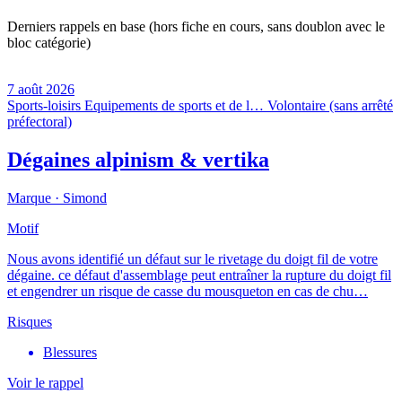
Derniers rappels en base (hors fiche en cours, sans doublon avec le
bloc catégorie)
7 août 2026
Sports-loisirs
Equipements de sports et de l…
Volontaire (sans arrêté
préfectoral)
Dégaines alpinism & vertika
Marque ·
Simond
Motif
Nous avons identifié un défaut sur le rivetage du doigt fil de votre
dégaine. ce défaut d'assemblage peut entraîner la rupture du doigt fil
et engendrer un risque de casse du mousqueton en cas de chu…
Risques
Blessures
Voir le rappel