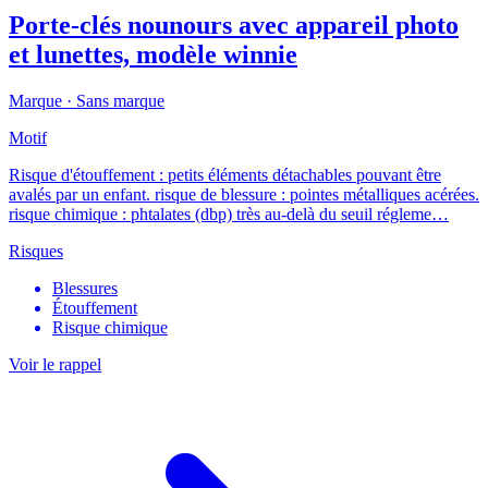
Porte-clés nounours avec appareil photo
et lunettes, modèle winnie
Marque ·
Sans marque
Motif
Risque d'étouffement : petits éléments détachables pouvant être
avalés par un enfant. risque de blessure : pointes métalliques acérées.
risque chimique : phtalates (dbp) très au-delà du seuil régleme…
Risques
Blessures
Étouffement
Risque chimique
Voir le rappel