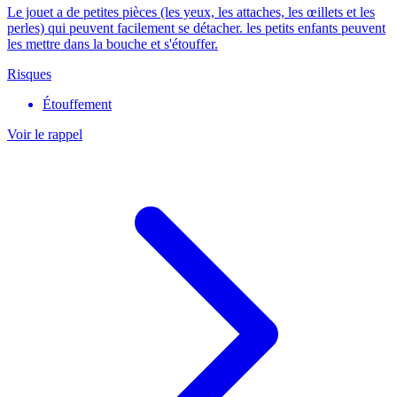
Le jouet a de petites pièces (les yeux, les attaches, les œillets et les
perles) qui peuvent facilement se détacher. les petits enfants peuvent
les mettre dans la bouche et s'étouffer.
Risques
Étouffement
Voir le rappel