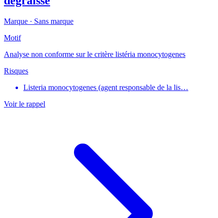
dégraissé
Marque ·
Sans marque
Motif
Analyse non conforme sur le critère listéria monocytogenes
Risques
Listeria monocytogenes (agent responsable de la lis…
Voir le rappel