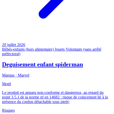
20 juillet 2026
Bébés-enfants (hors alimentaire)
Jouets
Volontaire (sans arrêté
préfectoral)
Deguisement enfant spiderman
Marque ·
Marvel
Motif
Le produit est apparu non-conforme et dangereux, au regard du
point 3.5.1 de la norme nf en 14682 : risque de coincement lié à la
présence du cordon détachable sous pied¤
Risques