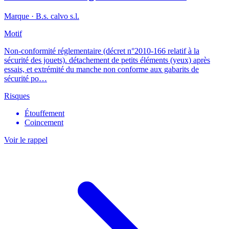
Marque ·
B.s. calvo s.l.
Motif
Non-conformité réglementaire (décret n°2010-166 relatif à la
sécurité des jouets). détachement de petits éléments (yeux) après
essais, et extrémité du manche non conforme aux gabarits de
sécurité po…
Risques
Étouffement
Coincement
Voir le rappel