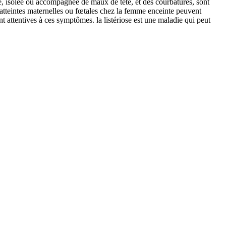
e, isolée ou accompagnée de maux de tête, et des courbatures, sont
 atteintes maternelles ou fœtales chez la femme enceinte peuvent
 attentives à ces symptômes. la listériose est une maladie qui peut