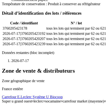
Température de conservation :
Produit à conserver au réfrigérateur
Détail d’identification des lots / références
Code / identifiant
N° / lot
3760205423178
tous les lots qui terminent par 62 ou 621
2026-07-17|3760205423192
tous les lots qui terminent par 62 ou 621
2026-07-17|3760205420207
tous les lots qui terminent par 62 ou 621
2026-07-17|3760205423239
tous les lots qui terminent par 62 ou 621
Données restantes (bloc incomplet)
2026-07-17
Zone de vente & distributeurs
Zone géographique de vente
France entière
Carrefour
E.Leclerc
Système U
Biocoop
Super u grand ouest¤leclerc¤socamaine¤carrefour market (mayenne)¤