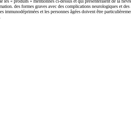
les « produits » mentionnés ci-dessus et qui présenteraient de la fièvr
ommation. des formes graves avec des complications neurologiques et des
es immunodéprimées et les personnes âgées doivent être particulièrement
.