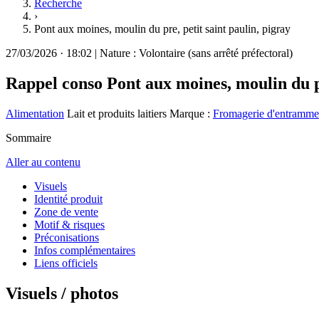
Recherche
›
Pont aux moines, moulin du pre, petit saint paulin, pigray
27/03/2026
·
18:02
|
Nature :
Volontaire (sans arrêté préfectoral)
Rappel conso
Pont aux moines, moulin du pr
Alimentation
Lait et produits laitiers
Marque :
Fromagerie d'entramme
Sommaire
Aller au contenu
Visuels
Identité produit
Zone de vente
Motif & risques
Préconisations
Infos complémentaires
Liens officiels
Visuels / photos