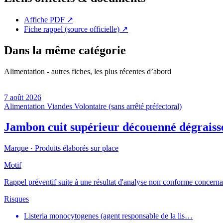
Affiche PDF
↗
Fiche rappel (source officielle)
↗
Dans la même catégorie
Alimentation - autres fiches, les plus récentes d’abord
7 août 2026
Alimentation
Viandes
Volontaire (sans arrêté préfectoral)
Jambon cuit supérieur découenné dégraiss
Marque ·
Produits élaborés sur place
Motif
Rappel préventif suite à une résultat d'analyse non conforme concernant
Risques
Listeria monocytogenes (agent responsable de la lis…