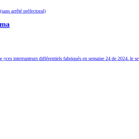
(sans arrêté préfectoral)
0 ma
de ¤ces interrupteurs différentiels fabriqués en semaine 24 de 2024. le