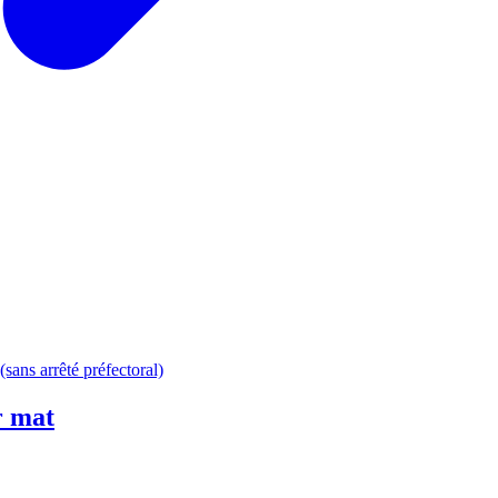
(sans arrêté préfectoral)
r mat