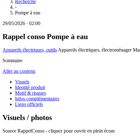
Recherche
›
Pompe à eau
29/05/2026
·
02:00
Rappel conso
Pompe à eau
Appareils électriques, outils
Appareils électriques, électroménager
Mar
Sommaire
Aller au contenu
Visuels
Identité produit
Motif & risques
Infos complémentaires
Liens officiels
Visuels / photos
Source RappelConso - cliquez pour ouvrir en plein écran