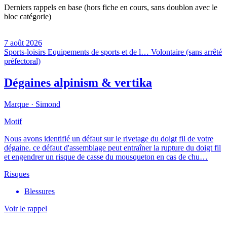
Derniers rappels en base (hors fiche en cours, sans doublon avec le
bloc catégorie)
7 août 2026
Sports-loisirs
Equipements de sports et de l…
Volontaire (sans arrêté
préfectoral)
Dégaines alpinism & vertika
Marque ·
Simond
Motif
Nous avons identifié un défaut sur le rivetage du doigt fil de votre
dégaine. ce défaut d'assemblage peut entraîner la rupture du doigt fil
et engendrer un risque de casse du mousqueton en cas de chu…
Risques
Blessures
Voir le rappel