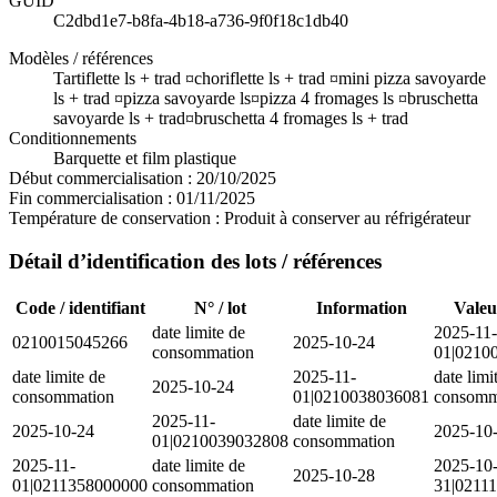
GUID
C2dbd1e7-b8fa-4b18-a736-9f0f18c1db40
Modèles / références
Tartiflette ls + trad ¤choriflette ls + trad ¤mini pizza savoyarde
ls + trad ¤pizza savoyarde ls¤pizza 4 fromages ls ¤bruschetta
savoyarde ls + trad¤bruschetta 4 fromages ls + trad
Conditionnements
Barquette et film plastique
Début commercialisation :
20/10/2025
Fin commercialisation :
01/11/2025
Température de conservation :
Produit à conserver au réfrigérateur
Détail d’identification des lots / références
Code / identifiant
N° / lot
Information
Valeu
date limite de
2025-11-
0210015045266
2025-10-24
consommation
01|0210
date limite de
2025-11-
date limi
2025-10-24
consommation
01|0210038036081
consomm
2025-11-
date limite de
2025-10-24
2025-10
01|0210039032808
consommation
2025-11-
date limite de
2025-10
2025-10-28
01|0211358000000
consommation
31|0211