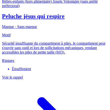
Bébés-enfants (hors alimentaire)
Jouets
Volontaire (sans arrêté
préfectoral)
Peluche jésus qui respire
Marque ·
Sans marque
Motif
Sécurité insuffisante du compartiment à piles. le compartiment peut
s'ouvrir sans outil et lors de sollicitations mécaniques, rendant
accessibles les piles de petite taille (lr03).
Risques
Étouffement
Voir le rappel