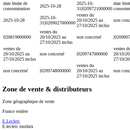
date limite de
2025-10-
date limi
2025-10-28
consommation
31|0209721000000
consomm
ventes du
2025-10-
2025-10-28
20/10/2025 au
non conc
31|0209027000000
27/10/2025 inclus
ventes du
020819000000
20/10/2025 au
non concerné
|020900
27/10/2025 inclus
ventes du
ventes d
20/10/2025 au
non concerné
|0209747000000
20/10/20
27/10/2025 inclus
27/10/20
ventes du
non concerné
|0209748000000
20/10/2025 au
non conc
27/10/2025 inclus
Zone de vente & distributeurs
Zone géographique de vente
France entière
E.Leclerc
E.leclerc morlaix