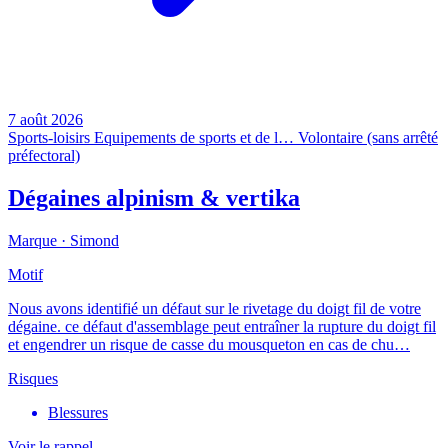
7 août 2026
Sports-loisirs
Equipements de sports et de l…
Volontaire (sans arrêté
préfectoral)
Dégaines alpinism & vertika
Marque ·
Simond
Motif
Nous avons identifié un défaut sur le rivetage du doigt fil de votre
dégaine. ce défaut d'assemblage peut entraîner la rupture du doigt fil
et engendrer un risque de casse du mousqueton en cas de chu…
Risques
Blessures
Voir le rappel