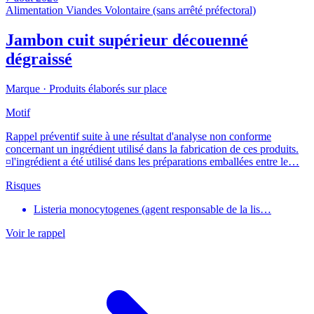
Alimentation
Viandes
Volontaire (sans arrêté préfectoral)
Jambon cuit supérieur découenné
dégraissé
Marque ·
Produits élaborés sur place
Motif
Rappel préventif suite à une résultat d'analyse non conforme
concernant un ingrédient utilisé dans la fabrication de ces produits.
¤l'ingrédient a été utilisé dans les préparations emballées entre le…
Risques
Listeria monocytogenes (agent responsable de la lis…
Voir le rappel