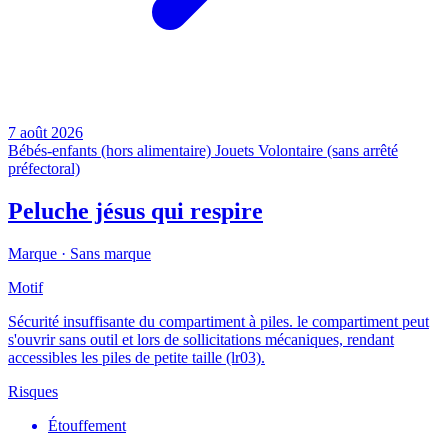
7 août 2026
Bébés-enfants (hors alimentaire)
Jouets
Volontaire (sans arrêté
préfectoral)
Peluche jésus qui respire
Marque ·
Sans marque
Motif
Sécurité insuffisante du compartiment à piles. le compartiment peut
s'ouvrir sans outil et lors de sollicitations mécaniques, rendant
accessibles les piles de petite taille (lr03).
Risques
Étouffement