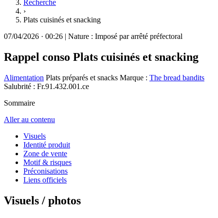
Recherche
›
Plats cuisinés et snacking
07/04/2026
·
00:26
|
Nature :
Imposé par arrêté préfectoral
Rappel conso
Plats cuisinés et snacking
Alimentation
Plats préparés et snacks
Marque :
The bread bandits
Salubrité : Fr.91.432.001.ce
Sommaire
Aller au contenu
Visuels
Identité produit
Zone de vente
Motif & risques
Préconisations
Liens officiels
Visuels / photos