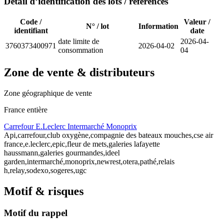
Détail d’identification des lots / références
Code /
Valeur /
N° / lot
Information
identifiant
date
date limite de
2026-04-
3760373400971
2026-04-02
consommation
04
Zone de vente & distributeurs
Zone géographique de vente
France entière
Carrefour
E.Leclerc
Intermarché
Monoprix
Api,carrefour,club oxygène,compagnie des bateaux mouches,cse air
france,e.leclerc,epic,fleur de mets,galeries lafayette
haussmann,galeries gourmandes,ideel
garden,intermarché,monoprix,newrest,otera,pathé,relais
h,relay,sodexo,sogeres,ugc
Motif & risques
Motif du rappel