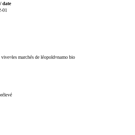
/ date
2-01
au vive¤les marchés de léopold¤namo bio
prélevé