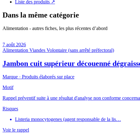
Liste des produits
↗
Dans la même catégorie
Alimentation - autres fiches, les plus récentes d’abord
7 août 2026
Alimentation
Viandes
Volontaire (sans arrêté préfectoral)
Jambon cuit supérieur découenné dégraiss
Marque ·
Produits élaborés sur place
Motif
Rappel préventif suite à une résultat d'analyse non conforme concernant
Risques
Listeria monocytogenes (agent responsable de la lis…
Voir le rappel