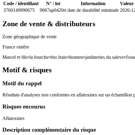
Code / identifiant
N° / lot
Information
Valeur 
3760149990675
9067ap0420ri
date de durabilité minimale
2026-1
Zone de vente & distributeurs
Zone géographique de vente
France entière
Marcel et fils¤la fourche¤bio frais¤biomen¤jardineries du saleve¤l'e
Motif & risques
Motif du rappel
Résultats d'analyses non conformes en aflatoxines sur un échantillon 
Risques encourus
Aflatoxines
Description complémentaire du risque