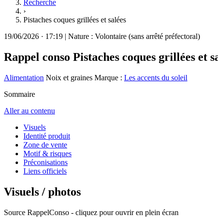
Recherche
›
Pistaches coques grillées et salées
19/06/2026
·
17:19
|
Nature :
Volontaire (sans arrêté préfectoral)
Rappel conso
Pistaches coques grillées et s
Alimentation
Noix et graines
Marque :
Les accents du soleil
Sommaire
Aller au contenu
Visuels
Identité produit
Zone de vente
Motif & risques
Préconisations
Liens officiels
Visuels / photos
Source RappelConso - cliquez pour ouvrir en plein écran