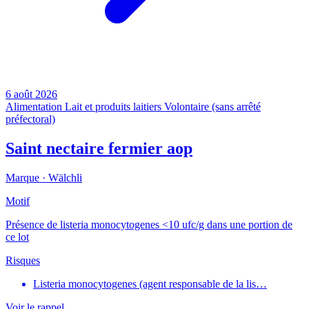
6 août 2026
Alimentation
Lait et produits laitiers
Volontaire (sans arrêté
préfectoral)
Saint nectaire fermier aop
Marque ·
Wälchli
Motif
Présence de listeria monocytogenes <10 ufc/g dans une portion de
ce lot
Risques
Listeria monocytogenes (agent responsable de la lis…
Voir le rappel