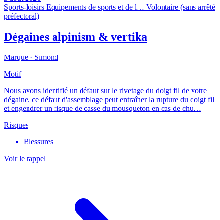
Sports-loisirs
Equipements de sports et de l…
Volontaire (sans arrêté
préfectoral)
Dégaines alpinism & vertika
Marque ·
Simond
Motif
Nous avons identifié un défaut sur le rivetage du doigt fil de votre
dégaine. ce défaut d'assemblage peut entraîner la rupture du doigt fil
et engendrer un risque de casse du mousqueton en cas de chu…
Risques
Blessures
Voir le rappel