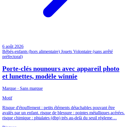
6 août 2026
Bébés-enfants (hors alimentaire)
Jouets
Volontaire (sans arrêté
préfectoral)
Porte-clés nounours avec appareil photo
et lunettes, modèle winnie
Marque ·
Sans marque
Motif
Risque d'étouffement : petits éléments détachables pouvant être
avalés par un enfant. risque de blessure : pointes métalliques acérées.
risque chimique : phtalates (dbp) très au-delà du seuil régleme…