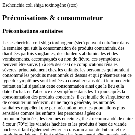
Escherichia coli shiga toxinogène (stec)
Préconisations & consommateur
Préconisations sanitaires
Les escherichia coli shiga toxinogène (stec) peuvent entraîner dans
la semaine qui suit la consommation de produits contaminés, des
diarrhées parfois sanglantes, des douleurs abdominales et des
vomissements, accompagnés ou non de fièvre. ces symptômes
peuvent être suivis (5 à 8% des cas) de complications rénales
sévères, principalement chez les enfants. les personnes qui auraient
consommé les produits mentionnés ci-dessus et qui présenteraient ce
type de symptômes sont invitées à consulter sans délai leur médecin
traitant en lui signalant cette consommation ainsi que le lieu et la
date d'achat. en l'absence de symptôme dans les 15 jours après la
consommation des produits concernés, il est inutile de s'inquiéter et
de consulter un médecin. d'une façon générale, les autorités
sanitaires rappellent que par précaution pour les populations plus
sensibles comme les enfants, les personnes âgées ou
immunodéprimées, les femmes enceintes, il est recommandé de cuire
à cœur (70°c) les viandes hachées et les produits à base de viande
hachée. il faut également éviter la consommation de lait cru et de
produits au lait cru. il faut préférer les fromages à pâte pressée cuite