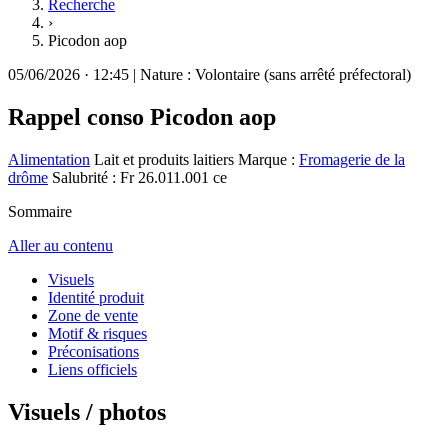
Recherche
›
Picodon aop
05/06/2026
·
12:45
|
Nature :
Volontaire (sans arrêté préfectoral)
Rappel conso
Picodon aop
Alimentation
Lait et produits laitiers
Marque :
Fromagerie de la
drôme
Salubrité : Fr 26.011.001 ce
Sommaire
Aller au contenu
Visuels
Identité produit
Zone de vente
Motif & risques
Préconisations
Liens officiels
Visuels / photos