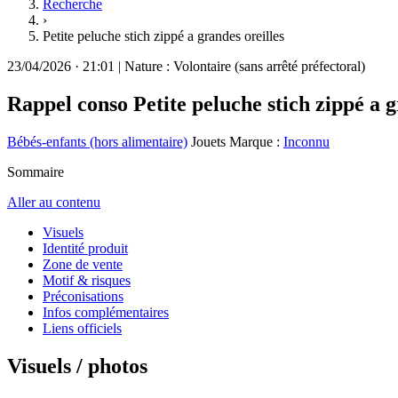
Recherche
›
Petite peluche stich zippé a grandes oreilles
23/04/2026
·
21:01
|
Nature :
Volontaire (sans arrêté préfectoral)
Rappel conso
Petite peluche stich zippé a g
Bébés-enfants (hors alimentaire)
Jouets
Marque :
Inconnu
Sommaire
Aller au contenu
Visuels
Identité produit
Zone de vente
Motif & risques
Préconisations
Infos complémentaires
Liens officiels
Visuels / photos