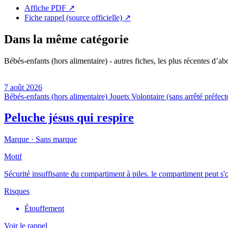
Affiche PDF
↗
Fiche rappel (source officielle)
↗
Dans la même catégorie
Bébés-enfants (hors alimentaire) - autres fiches, les plus récentes d’ab
7 août 2026
Bébés-enfants (hors alimentaire)
Jouets
Volontaire (sans arrêté préfect
Peluche jésus qui respire
Marque ·
Sans marque
Motif
Sécurité insuffisante du compartiment à piles. le compartiment peut s'ouv
Risques
Étouffement
Voir le rappel