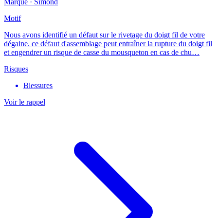
Marque ·
Simond
Motif
Nous avons identifié un défaut sur le rivetage du doigt fil de votre
dégaine. ce défaut d'assemblage peut entraîner la rupture du doigt fil
et engendrer un risque de casse du mousqueton en cas de chu…
Risques
Blessures
Voir le rappel