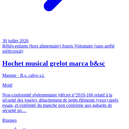
30 juillet 2026
Bébés-enfants (hors alimentaire)
Jouets
Volontaire (sans arrêté
préfectoral)
Hochet musical grelot marca b&sc
Marque ·
B.s. calvo s.l.
Motif
Non-conformité réglementaire (décret n°2010-166 relatif à la
sécurité des jouets). détachement de petits éléments (yeux) après
essais, et extrémité du manche non conforme aux gabarits de
sécurité po…
Risques