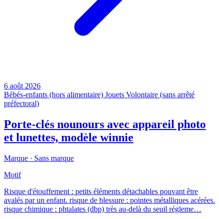
6 août 2026
Bébés-enfants (hors alimentaire)
Jouets
Volontaire (sans arrêté
préfectoral)
Porte-clés nounours avec appareil photo
et lunettes, modèle winnie
Marque ·
Sans marque
Motif
Risque d'étouffement : petits éléments détachables pouvant être
avalés par un enfant. risque de blessure : pointes métalliques acérées.
risque chimique : phtalates (dbp) très au-delà du seuil régleme…