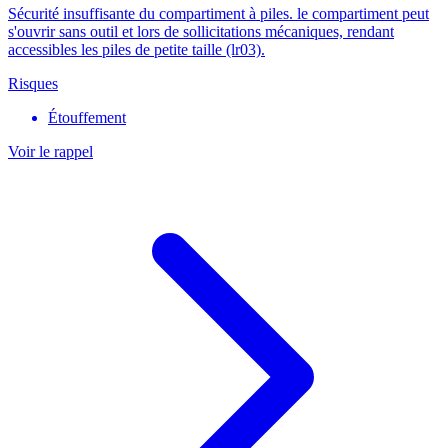
Sécurité insuffisante du compartiment à piles. le compartiment peut
s'ouvrir sans outil et lors de sollicitations mécaniques, rendant
accessibles les piles de petite taille (lr03).
Risques
Étouffement
Voir le rappel