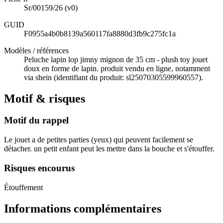
Sr/00159/26
(v0)
GUID
F0955a4b0b8139a560117fa8880d3fb9c275fc1a
Modèles / références
Peluche lapin lop jimny mignon de 35 cm - plush toy jouet
doux en forme de lapin. produit vendu en ligne, notamment
via shein (identifiant du produit: sl25070305599960557).
Motif & risques
Motif du rappel
Le jouet a de petites parties (yeux) qui peuvent facilement se
détacher. un petit enfant peut les mettre dans la bouche et s'étouffer.
Risques encourus
Étouffement
Informations complémentaires