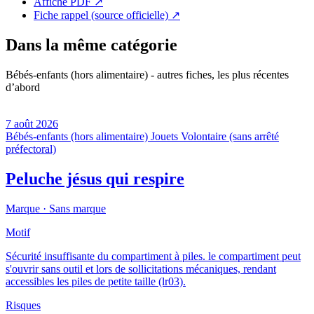
Affiche PDF
↗
Fiche rappel (source officielle)
↗
Dans la même catégorie
Bébés-enfants (hors alimentaire) - autres fiches, les plus récentes
d’abord
7 août 2026
Bébés-enfants (hors alimentaire)
Jouets
Volontaire (sans arrêté
préfectoral)
Peluche jésus qui respire
Marque ·
Sans marque
Motif
Sécurité insuffisante du compartiment à piles. le compartiment peut
s'ouvrir sans outil et lors de sollicitations mécaniques, rendant
accessibles les piles de petite taille (lr03).
Risques