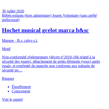
30 juillet 2026
Bébés-enfants (hors alimentaire)
Jouets
Volontaire (sans arrêté
préfectoral)
Hochet musical grelot marca b&sc
Marque ·
B.s. calvo s.l.
Motif
Non-conformité réglementaire (décret n°2010-166 relatif à la
sécurité des jouets). détachement de petits éléments (yeux) après
essais, et extrémité du manche non conforme aux gabarits de
sécurité po…
Risques
Étouffement
Coincement
Voir le rappel