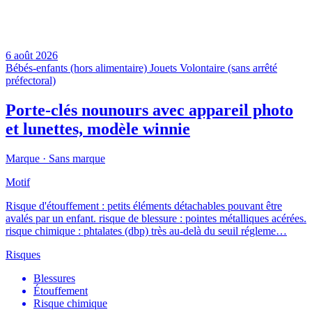
6 août 2026
Bébés-enfants (hors alimentaire)
Jouets
Volontaire (sans arrêté
préfectoral)
Porte-clés nounours avec appareil photo
et lunettes, modèle winnie
Marque ·
Sans marque
Motif
Risque d'étouffement : petits éléments détachables pouvant être
avalés par un enfant. risque de blessure : pointes métalliques acérées.
risque chimique : phtalates (dbp) très au-delà du seuil régleme…
Risques
Blessures
Étouffement
Risque chimique