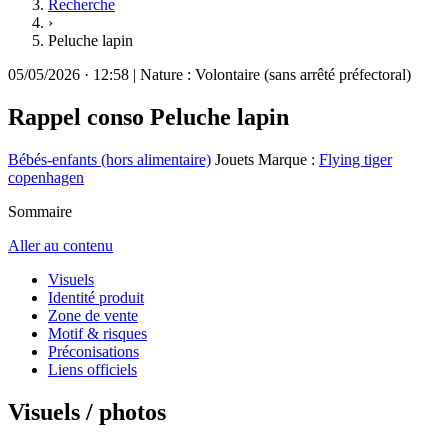
Recherche
›
Peluche lapin
05/05/2026
·
12:58
|
Nature :
Volontaire (sans arrêté préfectoral)
Rappel conso
Peluche lapin
Bébés-enfants (hors alimentaire)
Jouets
Marque :
Flying tiger
copenhagen
Sommaire
Aller au contenu
Visuels
Identité produit
Zone de vente
Motif & risques
Préconisations
Liens officiels
Visuels / photos