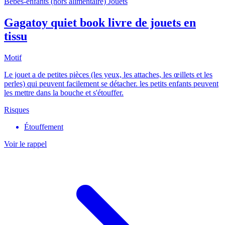
Bébés-enfants (hors alimentaire)
Jouets
Gagatoy quiet book livre de jouets en
tissu
Motif
Le jouet a de petites pièces (les yeux, les attaches, les œillets et les
perles) qui peuvent facilement se détacher. les petits enfants peuvent
les mettre dans la bouche et s'étouffer.
Risques
Étouffement
Voir le rappel