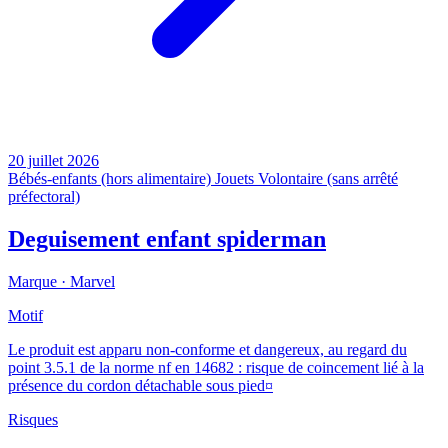
20 juillet 2026
Bébés-enfants (hors alimentaire)
Jouets
Volontaire (sans arrêté
préfectoral)
Deguisement enfant spiderman
Marque ·
Marvel
Motif
Le produit est apparu non-conforme et dangereux, au regard du
point 3.5.1 de la norme nf en 14682 : risque de coincement lié à la
présence du cordon détachable sous pied¤
Risques