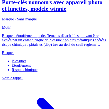
Porte-clés nounours avec appareil photo
et lunettes, modèle winnie
Marque ·
Sans marque
Motif
Risque d'étouffement : petits éléments détachables pouvant être
avalés par un enfant. risque de blessure : pointes métalliques acérées.
risque chimique : phtalates (dbp) très au-delà du seuil régleme…
Risques
Blessures
Étouffement
Risque chimique
Voir le rappel