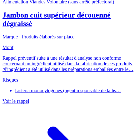
Alimentation
Viandes
Volontaire (sans arrêté préfectoral)
Jambon cuit supérieur découenné
dégraissé
Marque ·
Produits élaborés sur place
Motif
Rappel préventif suite à une résultat d'analyse non conforme
concernant un ingrédient utilisé dans la fabrication de ces produits.
¤l'ingrédient a été utilisé dans les préparations emballées entre le…
Risques
Listeria monocytogenes (agent responsable de la lis…
Voir le rappel