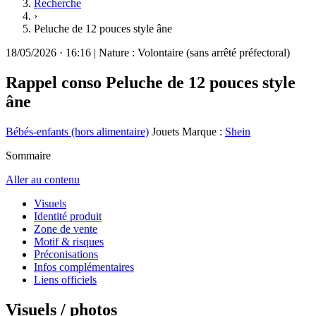
Recherche
›
Peluche de 12 pouces style âne
18/05/2026
·
16:16
|
Nature :
Volontaire (sans arrêté préfectoral)
Rappel conso
Peluche de 12 pouces style
âne
Bébés-enfants (hors alimentaire)
Jouets
Marque :
Shein
Sommaire
Aller au contenu
Visuels
Identité produit
Zone de vente
Motif & risques
Préconisations
Infos complémentaires
Liens officiels
Visuels / photos