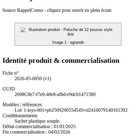
Source RappelConso - cliquez pour ouvrir en plein écran
Image 1 - agrandir
Identité produit & commercialisation
Fiche n°
2026-05-0050
(v1)
GUID
2698C8e7-f7e0-48e8-afbd-e9dcb1471580
Modèles / références
Lot: 1-toys-001¤pb2509290554545¤sl2410079140161392
Conditionnements
Sachet plastique souple.
Début commercialisation :
01/01/2025
Fin commercialisation :
04/02/2026