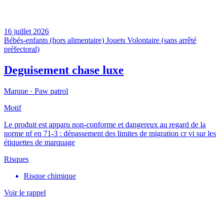
16 juillet 2026
Bébés-enfants (hors alimentaire)
Jouets
Volontaire (sans arrêté
préfectoral)
Deguisement chase luxe
Marque ·
Paw patrol
Motif
Le produit est apparu non-conforme et dangereux au regard de la
norme nf en 71-3 : dépassement des limites de migration cr vi sur les
étiquettes de marquage
Risques
Risque chimique
Voir le rappel