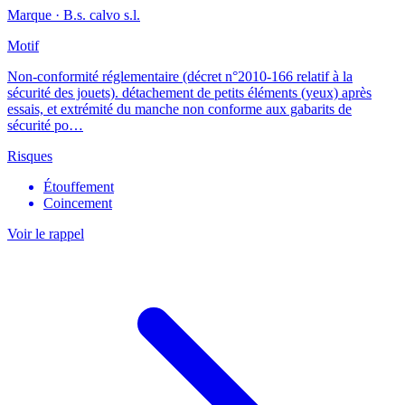
Marque ·
B.s. calvo s.l.
Motif
Non-conformité réglementaire (décret n°2010-166 relatif à la
sécurité des jouets). détachement de petits éléments (yeux) après
essais, et extrémité du manche non conforme aux gabarits de
sécurité po…
Risques
Étouffement
Coincement
Voir le rappel