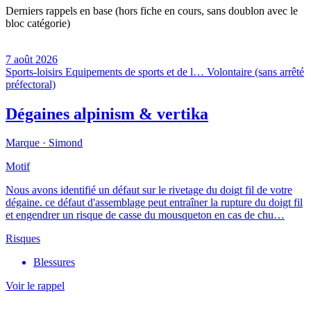
Derniers rappels en base (hors fiche en cours, sans doublon avec le
bloc catégorie)
7 août 2026
Sports-loisirs
Equipements de sports et de l…
Volontaire (sans arrêté
préfectoral)
Dégaines alpinism & vertika
Marque ·
Simond
Motif
Nous avons identifié un défaut sur le rivetage du doigt fil de votre
dégaine. ce défaut d'assemblage peut entraîner la rupture du doigt fil
et engendrer un risque de casse du mousqueton en cas de chu…
Risques
Blessures
Voir le rappel