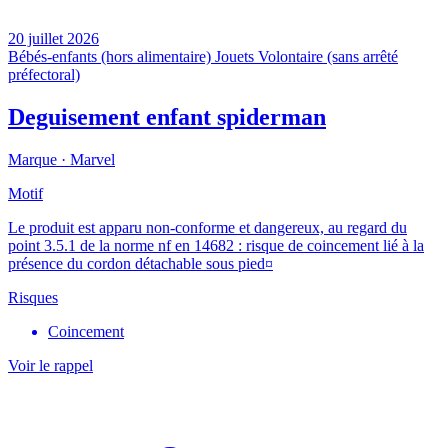
20 juillet 2026
Bébés-enfants (hors alimentaire)
Jouets
Volontaire (sans arrêté
préfectoral)
Deguisement enfant spiderman
Marque ·
Marvel
Motif
Le produit est apparu non-conforme et dangereux, au regard du
point 3.5.1 de la norme nf en 14682 : risque de coincement lié à la
présence du cordon détachable sous pied¤
Risques
Coincement
Voir le rappel