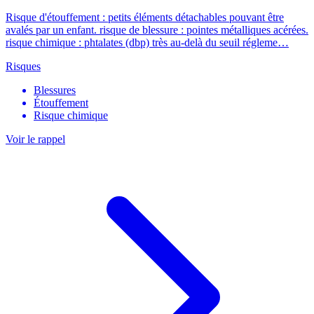
Risque d'étouffement : petits éléments détachables pouvant être
avalés par un enfant. risque de blessure : pointes métalliques acérées.
risque chimique : phtalates (dbp) très au-delà du seuil régleme…
Risques
Blessures
Étouffement
Risque chimique
Voir le rappel