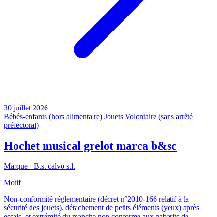
30 juillet 2026
Bébés-enfants (hors alimentaire)
Jouets
Volontaire (sans arrêté
préfectoral)
Hochet musical grelot marca b&sc
Marque ·
B.s. calvo s.l.
Motif
Non-conformité réglementaire (décret n°2010-166 relatif à la
sécurité des jouets). détachement de petits éléments (yeux) après
essais, et extrémité du manche non conforme aux gabarits de