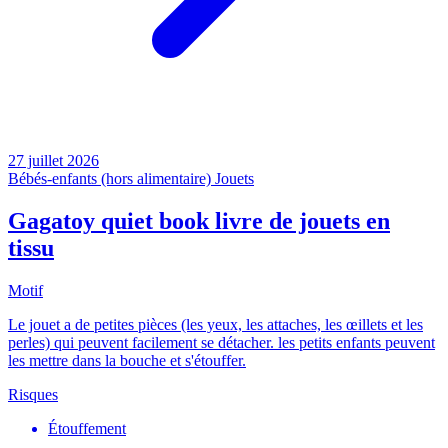
27 juillet 2026
Bébés-enfants (hors alimentaire)
Jouets
Gagatoy quiet book livre de jouets en
tissu
Motif
Le jouet a de petites pièces (les yeux, les attaches, les œillets et les
perles) qui peuvent facilement se détacher. les petits enfants peuvent
les mettre dans la bouche et s'étouffer.
Risques
Étouffement