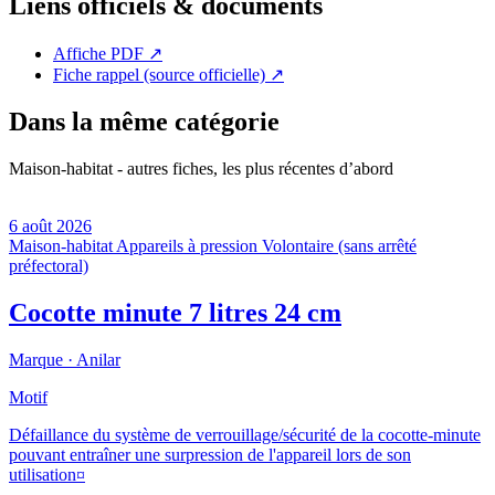
Liens officiels & documents
Affiche PDF
↗
Fiche rappel (source officielle)
↗
Dans la même catégorie
Maison-habitat - autres fiches, les plus récentes d’abord
6 août 2026
Maison-habitat
Appareils à pression
Volontaire (sans arrêté
préfectoral)
Cocotte minute 7 litres 24 cm
Marque ·
Anilar
Motif
Défaillance du système de verrouillage/sécurité de la cocotte-minute
pouvant entraîner une surpression de l'appareil lors de son
utilisation¤