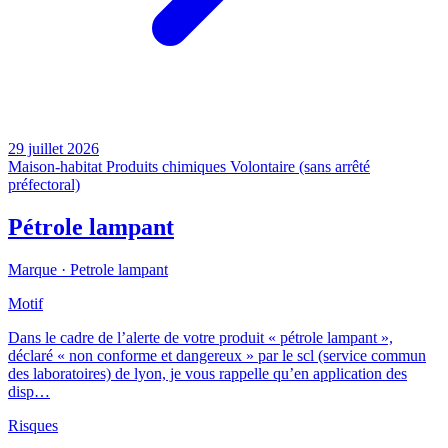
29 juillet 2026
Maison-habitat
Produits chimiques
Volontaire (sans arrêté
préfectoral)
Pétrole lampant
Marque ·
Petrole lampant
Motif
Dans le cadre de l’alerte de votre produit « pétrole lampant »,
déclaré « non conforme et dangereux » par le scl (service commun
des laboratoires) de lyon, je vous rappelle qu’en application des
disp…
Risques