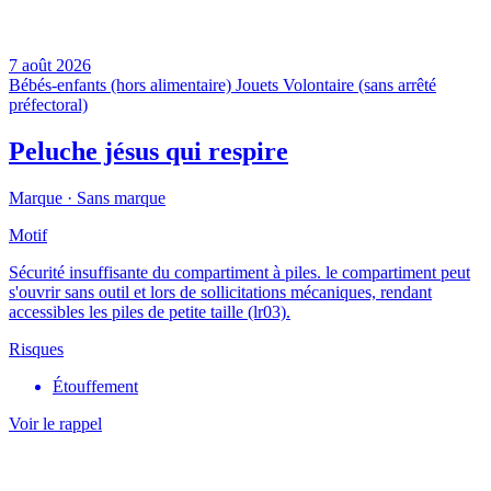
7 août 2026
Bébés-enfants (hors alimentaire)
Jouets
Volontaire (sans arrêté
préfectoral)
Peluche jésus qui respire
Marque ·
Sans marque
Motif
Sécurité insuffisante du compartiment à piles. le compartiment peut
s'ouvrir sans outil et lors de sollicitations mécaniques, rendant
accessibles les piles de petite taille (lr03).
Risques
Étouffement
Voir le rappel