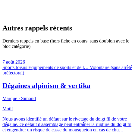
Autres rappels récents
Derniers rappels en base (hors fiche en cours, sans doublon avec le
bloc catégorie)
7 août 2026
Sports-loisirs
Equipements de sports et de l…
Volontaire (sans arrêté
préfectoral)
Dégaines alpinism & vertika
Marque ·
Simond
Motif
Nous avons identifié un défaut sur le rivetage du doigt fil de votre
dégaine. ce défaut d'assemblage peut entraîner la rupture du doigt fil
et engendrer un risque de casse du mousqueton en cas de chu…