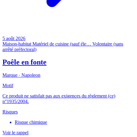
5 août 2026
Maison-habitat
Matériel de cuisine (sauf éle…
Volontaire (sans
arrêté préfectoral)
Poêle en fonte
Marque ·
Napoleon
Motif
Ce produit ne satisfait pas aux exigences du règlement (ce)
n°1935/2004.
Risques
Risque chimique
Voir le rappel