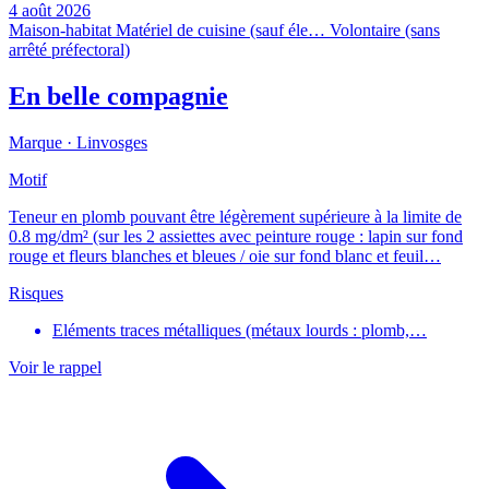
4 août 2026
Maison-habitat
Matériel de cuisine (sauf éle…
Volontaire (sans
arrêté préfectoral)
En belle compagnie
Marque ·
Linvosges
Motif
Teneur en plomb pouvant être légèrement supérieure à la limite de
0.8 mg/dm² (sur les 2 assiettes avec peinture rouge : lapin sur fond
rouge et fleurs blanches et bleues / oie sur fond blanc et feuil…
Risques
Eléments traces métalliques (métaux lourds : plomb,…
Voir le rappel