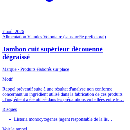
7 août 2026
Alimentation
Viandes
Volontaire (sans arrêté préfectoral)
Jambon cuit supérieur découenné
dégraissé
Marque ·
Produits élaborés sur place
Motif
Rappel préventif suite à une résultat d'analyse non conforme
concernant un ingrédient utilisé dans la fabrication de ces produits.
¤l'ingrédient a été utilisé dans les préparations emballées entre le…
Risques
Listeria monocytogenes (agent responsable de la lis…
Voir le rappel