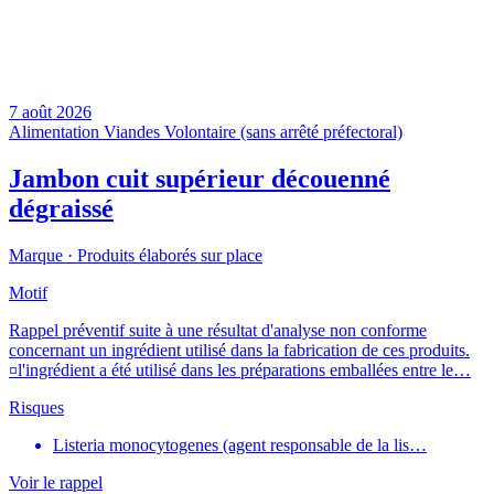
7 août 2026
Alimentation
Viandes
Volontaire (sans arrêté préfectoral)
Jambon cuit supérieur découenné
dégraissé
Marque ·
Produits élaborés sur place
Motif
Rappel préventif suite à une résultat d'analyse non conforme
concernant un ingrédient utilisé dans la fabrication de ces produits.
¤l'ingrédient a été utilisé dans les préparations emballées entre le…
Risques
Listeria monocytogenes (agent responsable de la lis…
Voir le rappel