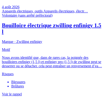
4 août 2026
Appareils électriques, outils
Appareils électriques, électr…
Volontaire (sans arrêté préfectoral)
Bouilloire électrique zwilling enfinigy 1.5
l
Marque ·
Zwilling enfinigy
Motif
Nous avons identifié que, dans de rares cas, la poignée des
bouilloires enfinigy (1,5 l) et enfinigy pro (1,5 l) de zwilling peut se
desserrer ou se détacher. cela peut entraîner un renversement d’ea…
Risques
Blessures
Brûlures
Voir le rappel