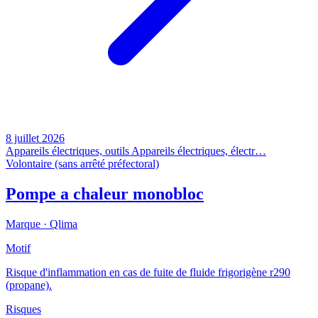
8 juillet 2026
Appareils électriques, outils
Appareils électriques, électr…
Volontaire (sans arrêté préfectoral)
Pompe a chaleur monobloc
Marque ·
Qlima
Motif
Risque d'inflammation en cas de fuite de fluide frigorigène r290
(propane).
Risques