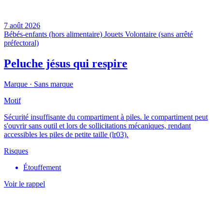
7 août 2026
Bébés-enfants (hors alimentaire)
Jouets
Volontaire (sans arrêté
préfectoral)
Peluche jésus qui respire
Marque ·
Sans marque
Motif
Sécurité insuffisante du compartiment à piles. le compartiment peut
s'ouvrir sans outil et lors de sollicitations mécaniques, rendant
accessibles les piles de petite taille (lr03).
Risques
Étouffement
Voir le rappel