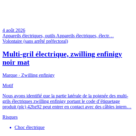
4 août 2026
Appareils électriques, outils
Appareils électriques, électr…
Volontaire (sans arrêté préfectoral)
Multi-gril électrique, zwilling enfinigy
noir mat
Marque ·
Zwilling enfinigy
Motif
Nous avons identifié que la partie latérale de la poignée des multi-
grils électriques zwilling enfinigy portant le code d’étiquetage
produit (plc) 42bz92 peut entrer en contact avec des câbles intern…
Risques
Choc électrique