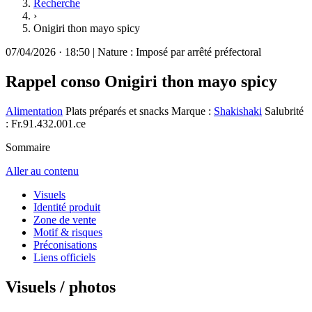
Recherche
›
Onigiri thon mayo spicy
07/04/2026
·
18:50
|
Nature :
Imposé par arrêté préfectoral
Rappel conso
Onigiri thon mayo spicy
Alimentation
Plats préparés et snacks
Marque :
Shakishaki
Salubrité
: Fr.91.432.001.ce
Sommaire
Aller au contenu
Visuels
Identité produit
Zone de vente
Motif & risques
Préconisations
Liens officiels
Visuels / photos