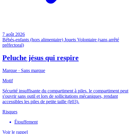
7 août 2026
Bébés-enfants (hors alimentaire)
Jouets
Volontaire (sans arrêté
préfectoral)
Peluche jésus qui respire
Marque ·
Sans marque
Motif
Sécurité insuffisante du compartiment à piles. le compartiment peut
s'ouvrir sans outil et lors de sollicitations mécaniques, rendant
accessibles les piles de petite taille (lr03).
Risques
Étouffement
Voir le rappel