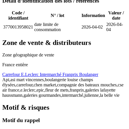
Détail d’identification des lots / références
Code /
Valeur /
N° / lot
Information
identifiant
date
date limite de
2026-04-
3770013958021
2026-04-02
consommation
04
Zone de vente & distributeurs
Zone géographique de vente
France entière
Carrefour
E.Leclerc
Intermarché
Franprix
Boulanger
Api,asi mart vincennes,boulangerie louise champs
élysées,carrefour,chen market,compagnie des bateaux mouches,cse
air france,e.leclerc,epic,fleur de mets,franprix,galeries lafayette
haussmann,galeries gourmandes,intermarché,julienne,la belle vie
Motif & risques
Motif du rappel