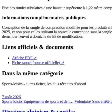
Piscines rondes tubulaires d'une hauteur supérieure à 1,22 mètre com
Informations complémentaires publiques
Conception de la sangle de compression modifiée pour les produits mis 
2025, et non pour celles utilisant la nouvelle conception sans la sangl
demander l'envoi à domicile du kit de modification.
Liens officiels & documents
Affiche PDF
↗
Fiche rappel (source officielle)
↗
Dans la même catégorie
Sports-loisirs - autres fiches, les plus récentes d’abord
7 août 2026
Sports-loisirs
Equipements de sports et de l…
Volontaire (sans arrêté p
Dégaines alpinism & vertika