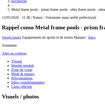
Recherche
›
Metal frame pools - prism frame pools - ultra frame pools - ultra
13/05/2026
·
11:38
|
Nature :
Volontaire (sans arrêté préfectoral)
Rappel conso
Metal frame pools - prism fra
Sports-loisirs
Equipements de sports et de loisirs
Marque :
Intex
Sommaire
Aller au contenu
Visuels
Identité produit
Zone de vente
Motif & risques
Préconisations
Infos complémentaires
Liens officiels
Visuels / photos