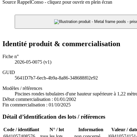
Source RappelConso - cliquez pour ouvrir en plein écran
Identité produit & commercialisation
Fiche n°
2026-05-0075
(v1)
GUID
5641D7b7-6ecb-4b9a-8a86-348688f02e92
Modèles / références
Piscines rondes tubulaires d'une hauteur supérieure à 1,22 mètre
Début commercialisation :
01/01/2002
Fin commercialisation :
01/10/2025
Détail d’identification des lots / références
Code / identifiant
N° / lot
Information
Valeur / dat
6941057408576
tous les lots
non concerné
|69410574151