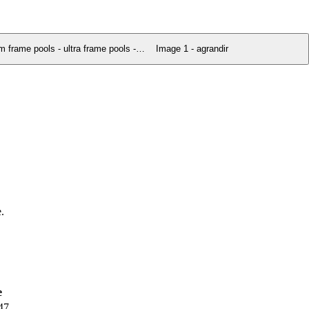
Image 1 - agrandir
.
e
47