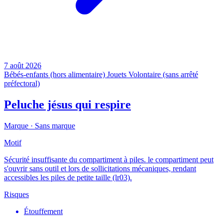
7 août 2026
Bébés-enfants (hors alimentaire)
Jouets
Volontaire (sans arrêté
préfectoral)
Peluche jésus qui respire
Marque ·
Sans marque
Motif
Sécurité insuffisante du compartiment à piles. le compartiment peut
s'ouvrir sans outil et lors de sollicitations mécaniques, rendant
accessibles les piles de petite taille (lr03).
Risques
Étouffement