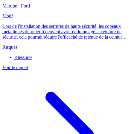
Marque ·
Ford
Motif
Lors de l'installation des serrures de haute sécurité, les copeaux
métalliques du pilier b peuvent avoir endommagé la ceinture de
sécurité. cela pourrait réduire l'efficacité de retenue de la ceintur…
Risques
Blessures
Voir le rappel