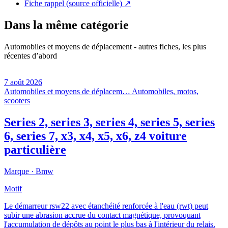
Fiche rappel (source officielle)
↗
Dans la même catégorie
Automobiles et moyens de déplacement - autres fiches, les plus
récentes d’abord
7 août 2026
Automobiles et moyens de déplacem…
Automobiles, motos,
scooters
Series 2, series 3, series 4, series 5, series
6, series 7, x3, x4, x5, x6, z4 voiture
particulière
Marque ·
Bmw
Motif
Le démarreur rsw22 avec étanchéité renforcée à l'eau (rwt) peut
subir une abrasion accrue du contact magnétique, provoquant
l'accumulation de dépôts au point le plus bas à l'intérieur du relais.