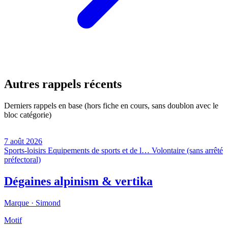
Autres rappels récents
Derniers rappels en base (hors fiche en cours, sans doublon avec le
bloc catégorie)
7 août 2026
Sports-loisirs
Equipements de sports et de l…
Volontaire (sans arrêté
préfectoral)
Dégaines alpinism & vertika
Marque ·
Simond
Motif