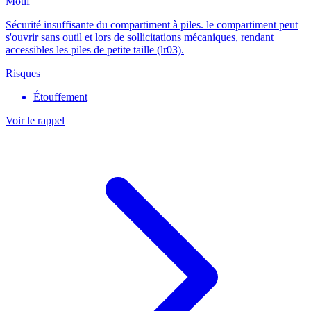
Motif
Sécurité insuffisante du compartiment à piles. le compartiment peut
s'ouvrir sans outil et lors de sollicitations mécaniques, rendant
accessibles les piles de petite taille (lr03).
Risques
Étouffement
Voir le rappel