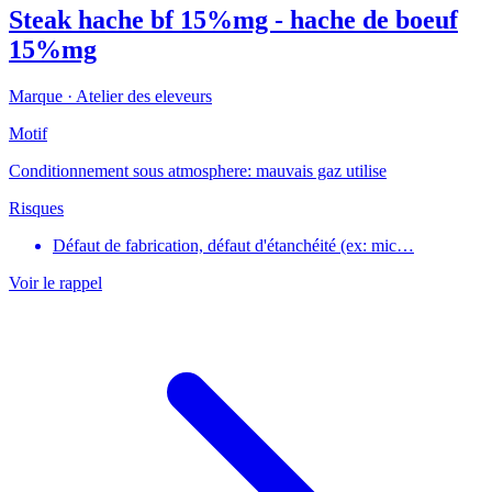
Steak hache bf 15%mg - hache de boeuf
15%mg
Marque ·
Atelier des eleveurs
Motif
Conditionnement sous atmosphere: mauvais gaz utilise
Risques
Défaut de fabrication, défaut d'étanchéité (ex: mic…
Voir le rappel