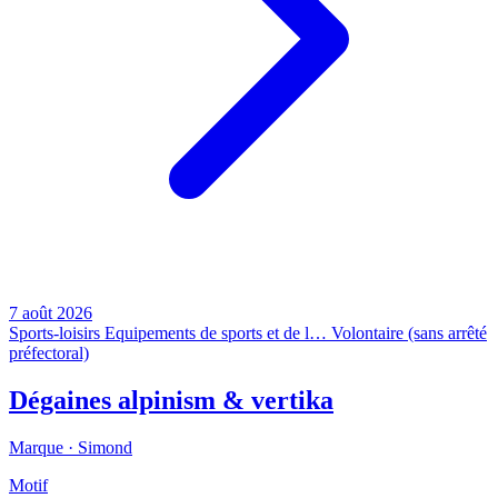
7 août 2026
Sports-loisirs
Equipements de sports et de l…
Volontaire (sans arrêté
préfectoral)
Dégaines alpinism & vertika
Marque ·
Simond
Motif