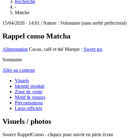
Recherche
›
Matcha
15/04/2026
·
14:01
|
Nature :
Volontaire (sans arrêté préfectoral)
Rappel conso
Matcha
Alimentation
Cacao, café et thé
Marque :
Sweet tea
Sommaire
Aller au contenu
Visuels
Identité produit
Zone de vente
Motif & risques
Préconisations
Liens officiels
Visuels / photos
Source RappelConso - cliquez pour ouvrir en plein écran