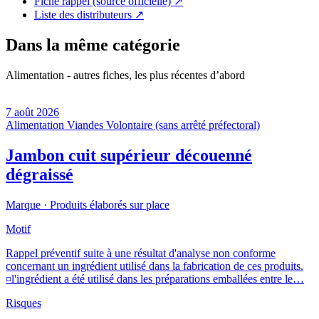
Fiche rappel (source officielle)
↗
Liste des distributeurs
↗
Dans la même catégorie
Alimentation - autres fiches, les plus récentes d’abord
7 août 2026
Alimentation
Viandes
Volontaire (sans arrêté préfectoral)
Jambon cuit supérieur découenné
dégraissé
Marque ·
Produits élaborés sur place
Motif
Rappel préventif suite à une résultat d'analyse non conforme
concernant un ingrédient utilisé dans la fabrication de ces produits.
¤l'ingrédient a été utilisé dans les préparations emballées entre le…
Risques