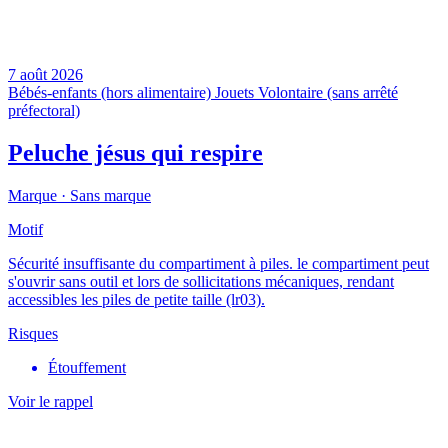
7 août 2026
Bébés-enfants (hors alimentaire)
Jouets
Volontaire (sans arrêté
préfectoral)
Peluche jésus qui respire
Marque ·
Sans marque
Motif
Sécurité insuffisante du compartiment à piles. le compartiment peut
s'ouvrir sans outil et lors de sollicitations mécaniques, rendant
accessibles les piles de petite taille (lr03).
Risques
Étouffement
Voir le rappel