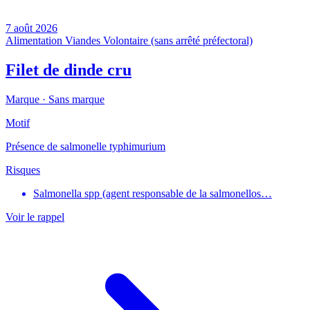
7 août 2026
Alimentation
Viandes
Volontaire (sans arrêté préfectoral)
Filet de dinde cru
Marque ·
Sans marque
Motif
Présence de salmonelle typhimurium
Risques
Salmonella spp (agent responsable de la salmonellos…
Voir le rappel