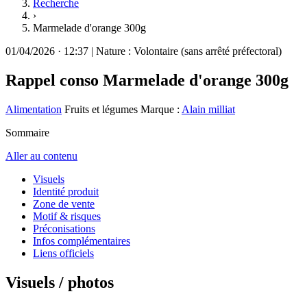
Recherche
›
Marmelade d'orange 300g
01/04/2026
·
12:37
|
Nature :
Volontaire (sans arrêté préfectoral)
Rappel conso
Marmelade d'orange 300g
Alimentation
Fruits et légumes
Marque :
Alain milliat
Sommaire
Aller au contenu
Visuels
Identité produit
Zone de vente
Motif & risques
Préconisations
Infos complémentaires
Liens officiels
Visuels / photos