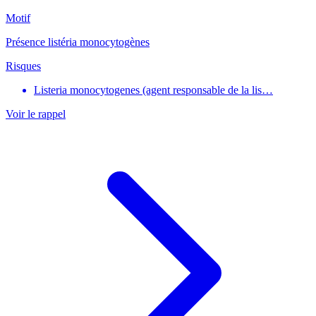
Motif
Présence listéria monocytogènes
Risques
Listeria monocytogenes (agent responsable de la lis…
Voir le rappel