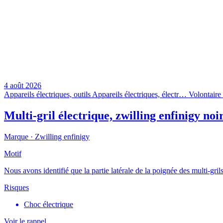
4 août 2026
Appareils électriques, outils
Appareils électriques, électr…
Volontaire 
Multi-gril électrique, zwilling enfinigy noi
Marque ·
Zwilling enfinigy
Motif
Nous avons identifié que la partie latérale de la poignée des multi-gri
Risques
Choc électrique
Voir le rappel