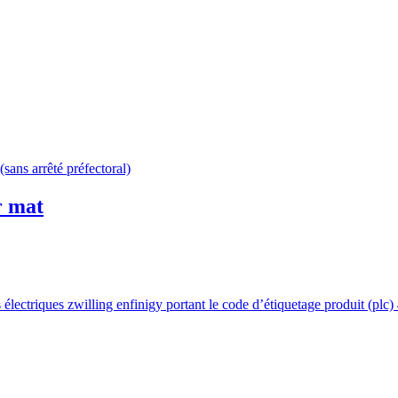
(sans arrêté préfectoral)
r mat
ls électriques zwilling enfinigy portant le code d’étiquetage produit (pl