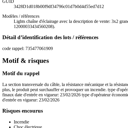
GUID
3428D1d018b00f9df34796c01d7b0d4d55ed7d12
Modèles / références
Lights chaîne d'éclairage avec la description de vente: 3x2 gr
12000033434560208).
Détail d’identification des lots / références
code rappel: 735477061909
Motif & risques
Motif du rappel
La section transversale du câble, la résistance mécanique et la résistan
plus, le produit peut surchauffer et provoquer un incendie. type d'opér
finaux date d'entrée en vigueur: 23/02/2026 type d'opérateur économiqu
d'entrée en vigueur: 23/02/2026
Risques encourus
Incendie
Choc électrique