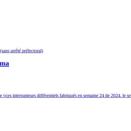
(sans arrêté préfectoral)
0 ma
de ¤ces interrupteurs différentiels fabriqués en semaine 24 de 2024. le