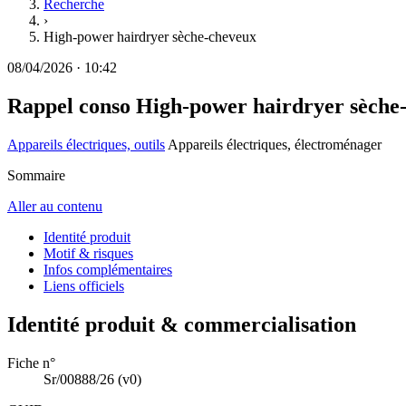
Recherche
›
High-power hairdryer sèche-cheveux
08/04/2026
·
10:42
Rappel conso
High-power hairdryer sèche
Appareils électriques, outils
Appareils électriques, électroménager
Sommaire
Aller au contenu
Identité produit
Motif & risques
Infos complémentaires
Liens officiels
Identité produit & commercialisation
Fiche n°
Sr/00888/26
(v0)