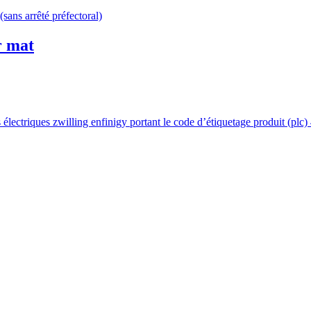
(sans arrêté préfectoral)
r mat
ls électriques zwilling enfinigy portant le code d’étiquetage produit (pl