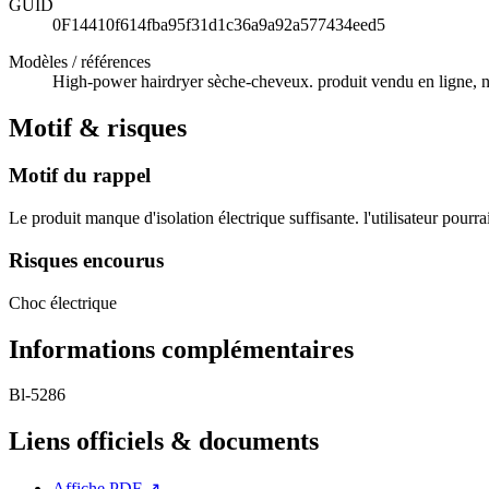
GUID
0F14410f614fba95f31d1c36a9a92a577434eed5
Modèles / références
High-power hairdryer sèche-cheveux. produit vendu en ligne, 
Motif & risques
Motif du rappel
Le produit manque d'isolation électrique suffisante. l'utilisateur pourr
Risques encourus
Choc électrique
Informations complémentaires
Bl-5286
Liens officiels & documents
Affiche PDF
↗