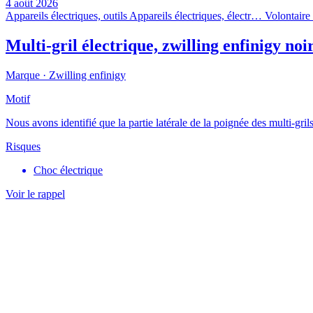
4 août 2026
Appareils électriques, outils
Appareils électriques, électr…
Volontaire 
Multi-gril électrique, zwilling enfinigy noi
Marque ·
Zwilling enfinigy
Motif
Nous avons identifié que la partie latérale de la poignée des multi-gri
Risques
Choc électrique
Voir le rappel