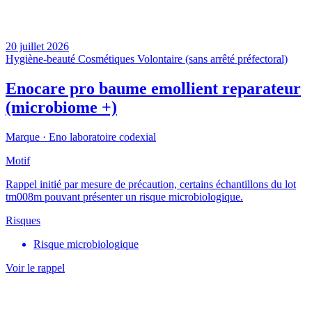
20 juillet 2026
Hygiène-beauté
Cosmétiques
Volontaire (sans arrêté préfectoral)
Enocare pro baume emollient reparateur
(microbiome +)
Marque ·
Eno laboratoire codexial
Motif
Rappel initié par mesure de précaution, certains échantillons du lot
tm008m pouvant présenter un risque microbiologique.
Risques
Risque microbiologique
Voir le rappel