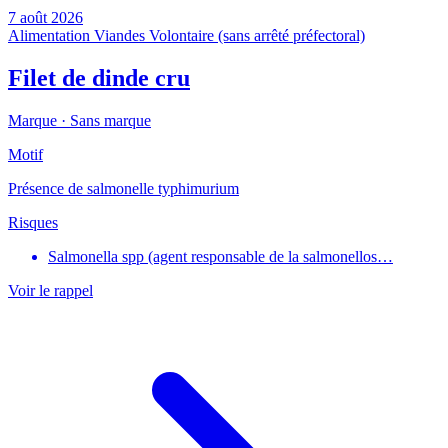
7 août 2026
Alimentation
Viandes
Volontaire (sans arrêté préfectoral)
Filet de dinde cru
Marque ·
Sans marque
Motif
Présence de salmonelle typhimurium
Risques
Salmonella spp (agent responsable de la salmonellos…
Voir le rappel