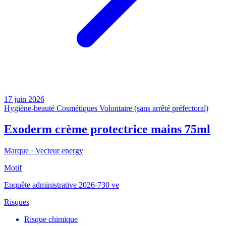
17 juin 2026
Hygiène-beauté
Cosmétiques
Volontaire (sans arrêté préfectoral)
Exoderm crème protectrice mains 75ml
Marque ·
Vecteur energy
Motif
Enquête administrative 2026-730 ve
Risques
Risque chimique