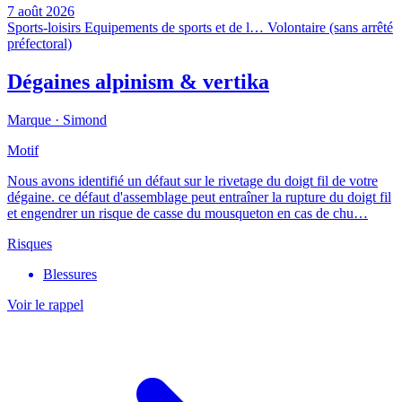
7 août 2026
Sports-loisirs
Equipements de sports et de l…
Volontaire (sans arrêté
préfectoral)
Dégaines alpinism & vertika
Marque ·
Simond
Motif
Nous avons identifié un défaut sur le rivetage du doigt fil de votre
dégaine. ce défaut d'assemblage peut entraîner la rupture du doigt fil
et engendrer un risque de casse du mousqueton en cas de chu…
Risques
Blessures
Voir le rappel