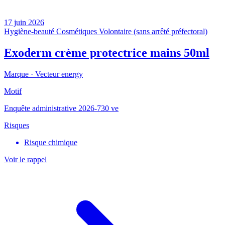
17 juin 2026
Hygiène-beauté
Cosmétiques
Volontaire (sans arrêté préfectoral)
Exoderm crème protectrice mains 50ml
Marque ·
Vecteur energy
Motif
Enquête administrative 2026-730 ve
Risques
Risque chimique
Voir le rappel