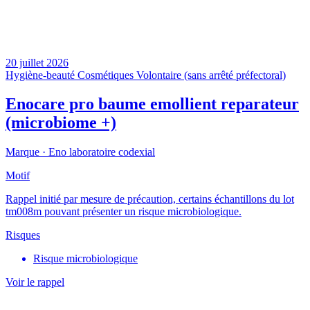
20 juillet 2026
Hygiène-beauté
Cosmétiques
Volontaire (sans arrêté préfectoral)
Enocare pro baume emollient reparateur
(microbiome +)
Marque ·
Eno laboratoire codexial
Motif
Rappel initié par mesure de précaution, certains échantillons du lot
tm008m pouvant présenter un risque microbiologique.
Risques
Risque microbiologique
Voir le rappel