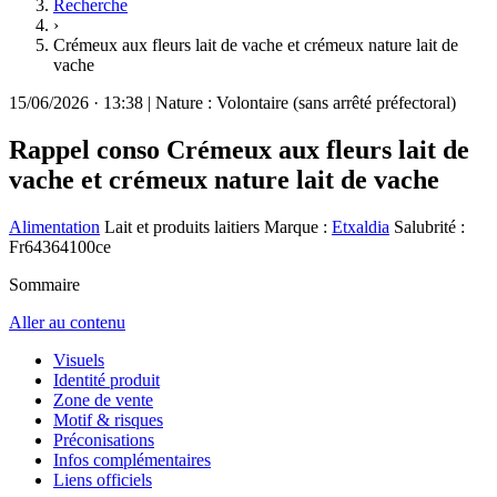
Recherche
›
Crémeux aux fleurs lait de vache et crémeux nature lait de
vache
15/06/2026
·
13:38
|
Nature :
Volontaire (sans arrêté préfectoral)
Rappel conso
Crémeux aux fleurs lait de
vache et crémeux nature lait de vache
Alimentation
Lait et produits laitiers
Marque :
Etxaldia
Salubrité :
Fr64364100ce
Sommaire
Aller au contenu
Visuels
Identité produit
Zone de vente
Motif & risques
Préconisations
Infos complémentaires
Liens officiels