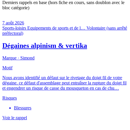
Derniers rappels en base (hors fiche en cours, sans doublon avec le
bloc catégorie)
7 août 2026
Sports-loisirs
Equipements de sports et de l…
Volontaire (sans arrêté
préfectoral)
Dégaines alpinism & vertika
Marque ·
Simond
Motif
Nous avons identifié un défaut sur le rivetage du doigt fil de votre
dégaine. ce défaut d'assemblage peut entraîner la rupture du doigt fil
et engendrer un risque de casse du mousqueton en cas de chu…
Risques
Blessures
Voir le rappel