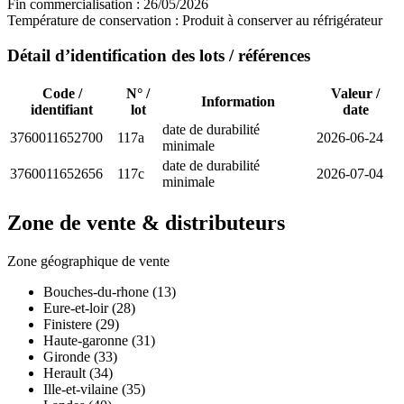
Fin commercialisation :
26/05/2026
Température de conservation :
Produit à conserver au réfrigérateur
Détail d’identification des lots / références
Code /
N° /
Valeur /
Information
identifiant
lot
date
date de durabilité
3760011652700
117a
2026-06-24
minimale
date de durabilité
3760011652656
117c
2026-07-04
minimale
Zone de vente & distributeurs
Zone géographique de vente
Bouches-du-rhone (13)
Eure-et-loir (28)
Finistere (29)
Haute-garonne (31)
Gironde (33)
Herault (34)
Ille-et-vilaine (35)