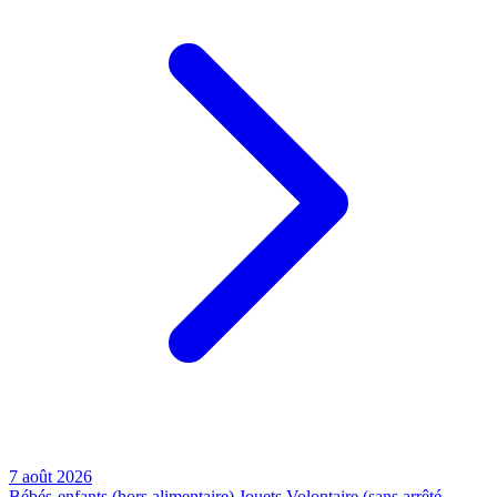
7 août 2026
Bébés-enfants (hors alimentaire)
Jouets
Volontaire (sans arrêté