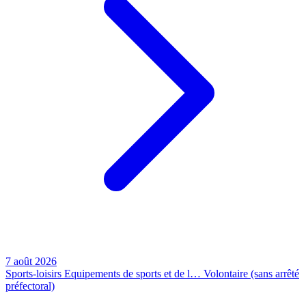
7 août 2026
Sports-loisirs
Equipements de sports et de l…
Volontaire (sans arrêté
préfectoral)