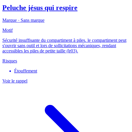
Peluche jésus qui respire
Marque ·
Sans marque
Motif
Sécurité insuffisante du compartiment à piles. le compartiment peut
s'ouvrir sans outil et lors de sollicitations mécaniques, rendant
accessibles les piles de petite taille (lr03).
Risques
Étouffement
Voir le rappel