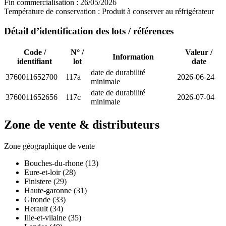
Fin commercialisation :
26/05/2026
Température de conservation :
Produit à conserver au réfrigérateur
Détail d’identification des lots / références
Code /
N° /
Valeur /
Information
identifiant
lot
date
date de durabilité
3760011652700
117a
2026-06-24
minimale
date de durabilité
3760011652656
117c
2026-07-04
minimale
Zone de vente & distributeurs
Zone géographique de vente
Bouches-du-rhone (13)
Eure-et-loir (28)
Finistere (29)
Haute-garonne (31)
Gironde (33)
Herault (34)
Ille-et-vilaine (35)