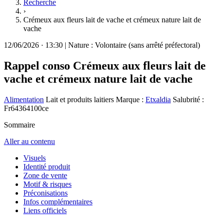
Recherche
›
Crémeux aux fleurs lait de vache et crémeux nature lait de
vache
12/06/2026
·
13:30
|
Nature :
Volontaire (sans arrêté préfectoral)
Rappel conso
Crémeux aux fleurs lait de
vache et crémeux nature lait de vache
Alimentation
Lait et produits laitiers
Marque :
Etxaldia
Salubrité :
Fr64364100ce
Sommaire
Aller au contenu
Visuels
Identité produit
Zone de vente
Motif & risques
Préconisations
Infos complémentaires
Liens officiels