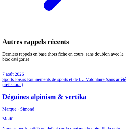
Autres rappels récents
Derniers rappels en base (hors fiche en cours, sans doublon avec le
bloc catégorie)
7 août 2026
Sports-loisirs
Equipements de sports et de l…
Volontaire (sans arrêté
préfectoral)
Dégaines alpinism & vertika
Marque ·
Simond
Motif
Nous avons identifié un défaut sur le rivetage du doigt fil de votre