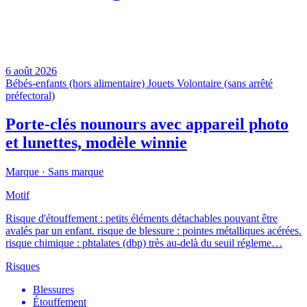
6 août 2026
Bébés-enfants (hors alimentaire)
Jouets
Volontaire (sans arrêté
préfectoral)
Porte-clés nounours avec appareil photo
et lunettes, modèle winnie
Marque ·
Sans marque
Motif
Risque d'étouffement : petits éléments détachables pouvant être
avalés par un enfant. risque de blessure : pointes métalliques acérées.
risque chimique : phtalates (dbp) très au-delà du seuil régleme…
Risques
Blessures
Étouffement