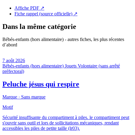
Affiche PDF
↗
Fiche rappel (source officielle)
↗
Dans la même catégorie
Bébés-enfants (hors alimentaire) - autres fiches, les plus récentes
d’abord
7 août 2026
Bébés-enfants (hors alimentaire)
Jouets
Volontaire (sans arrêté
préfectoral)
Peluche jésus qui respire
Marque ·
Sans marque
Motif
Sécurité insuffisante du compartiment à piles. le compartiment peut
s'ouvrir sans outil et lors de sollicitations mécaniques, rendant
accessibles les piles de petite taille (lr03).