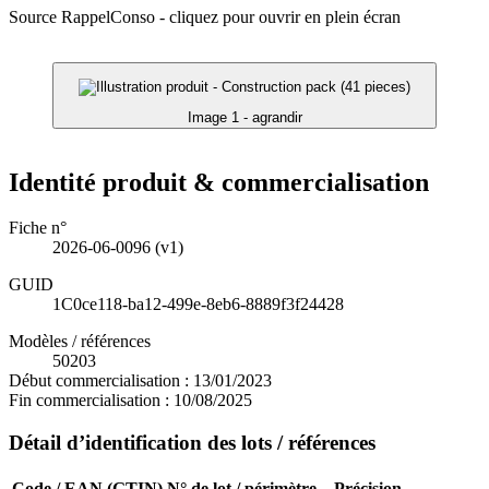
Source RappelConso - cliquez pour ouvrir en plein écran
Image 1 - agrandir
Identité produit & commercialisation
Fiche n°
2026-06-0096
(v1)
GUID
1C0ce118-ba12-499e-8eb6-8889f3f24428
Modèles / références
50203
Début commercialisation :
13/01/2023
Fin commercialisation :
10/08/2025
Détail d’identification des lots / références
Code / EAN (GTIN)
N° de lot / périmètre
Précision