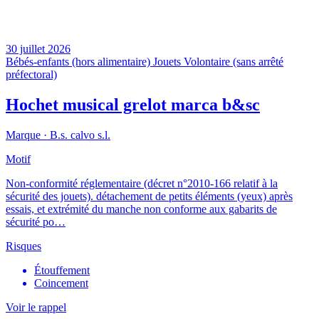
30 juillet 2026
Bébés-enfants (hors alimentaire)
Jouets
Volontaire (sans arrêté
préfectoral)
Hochet musical grelot marca b&sc
Marque ·
B.s. calvo s.l.
Motif
Non-conformité réglementaire (décret n°2010-166 relatif à la
sécurité des jouets). détachement de petits éléments (yeux) après
essais, et extrémité du manche non conforme aux gabarits de
sécurité po…
Risques
Étouffement
Coincement
Voir le rappel