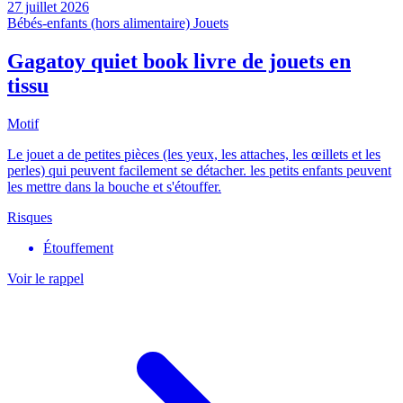
27 juillet 2026
Bébés-enfants (hors alimentaire)
Jouets
Gagatoy quiet book livre de jouets en
tissu
Motif
Le jouet a de petites pièces (les yeux, les attaches, les œillets et les
perles) qui peuvent facilement se détacher. les petits enfants peuvent
les mettre dans la bouche et s'étouffer.
Risques
Étouffement
Voir le rappel