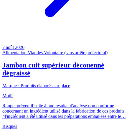
7 août 2026
Alimentation
Viandes
Volontaire (sans arrêté préfectoral)
Jambon cuit supérieur découenné
dégraissé
Marque ·
Produits élaborés sur place
Motif
Rappel préventif suite à une résultat d'analyse non conforme
concernant un ingrédient utilisé dans la fabrication de ces produits.
¤l'ingrédient a été utilisé dans les préparations emballées entre le…
Risques