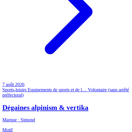
7 août 2026
Sports-loisirs
Equipements de sports et de l…
Volontaire (sans arrêté
préfectoral)
Dégaines alpinism & vertika
Marque ·
Simond
Motif