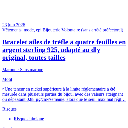
23 juin 2026
Vêtements, mode, epi
Bijouterie
Volontaire (sans arrêté préfectoral)
Bracelet ailes de trèfle à quatre feuilles en
argent sterling 925, adapté au dly
original, toutes tailles
Marque ·
Sans marque
Motif
¤Une teneur en nickel supérieure à la limite réglementaire a été
mesurée dans plusieurs parties du bijou, avec des valeurs atteignant
ou dépassant 0,88 µg/cm²/semaine, alors que le seuil maximal régl…
Risques
Risque chimique