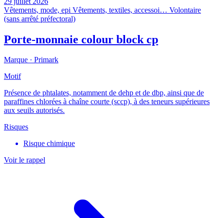
29 juillet 2026
Vêtements, mode, epi
Vêtements, textiles, accessoi…
Volontaire
(sans arrêté préfectoral)
Porte-monnaie colour block cp
Marque ·
Primark
Motif
Présence de phtalates, notamment de dehp et de dbp, ainsi que de
paraffines chlorées à chaîne courte (sccp), à des teneurs supérieures
aux seuils autorisés.
Risques
Risque chimique
Voir le rappel