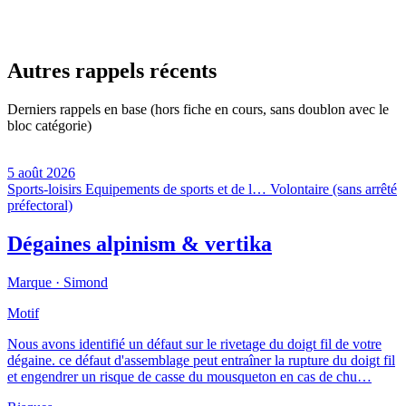
Autres rappels récents
Derniers rappels en base (hors fiche en cours, sans doublon avec le
bloc catégorie)
5 août 2026
Sports-loisirs
Equipements de sports et de l…
Volontaire (sans arrêté
préfectoral)
Dégaines alpinism & vertika
Marque ·
Simond
Motif
Nous avons identifié un défaut sur le rivetage du doigt fil de votre
dégaine. ce défaut d'assemblage peut entraîner la rupture du doigt fil
et engendrer un risque de casse du mousqueton en cas de chu…