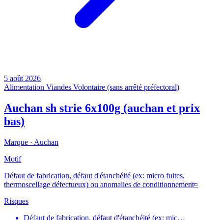
5 août 2026
Alimentation
Viandes
Volontaire (sans arrêté préfectoral)
Auchan sh strie 6x100g (auchan et prix
bas)
Marque ·
Auchan
Motif
Défaut de fabrication, défaut d'étanchéité (ex: micro fuites,
thermoscellage défectueux) ou anomalies de conditionnement¤
Risques
Défaut de fabrication, défaut d'étanchéité (ex: mic…