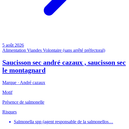
5 août 2026
Alimentation
Viandes
Volontaire (sans arrêté préfectoral)
Saucisson sec andré cazaux , saucisson sec
le montagnard
Marque ·
André cazaux
Motif
Présence de salmonelle
Risques
Salmonella spp (agent responsable de la salmonellos…