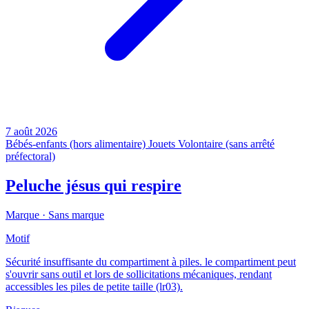
7 août 2026
Bébés-enfants (hors alimentaire)
Jouets
Volontaire (sans arrêté
préfectoral)
Peluche jésus qui respire
Marque ·
Sans marque
Motif
Sécurité insuffisante du compartiment à piles. le compartiment peut
s'ouvrir sans outil et lors de sollicitations mécaniques, rendant
accessibles les piles de petite taille (lr03).