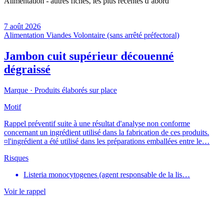
Alimentation - autres fiches, les plus récentes d’abord
7 août 2026
Alimentation
Viandes
Volontaire (sans arrêté préfectoral)
Jambon cuit supérieur découenné
dégraissé
Marque ·
Produits élaborés sur place
Motif
Rappel préventif suite à une résultat d'analyse non conforme
concernant un ingrédient utilisé dans la fabrication de ces produits.
¤l'ingrédient a été utilisé dans les préparations emballées entre le…
Risques
Listeria monocytogenes (agent responsable de la lis…
Voir le rappel