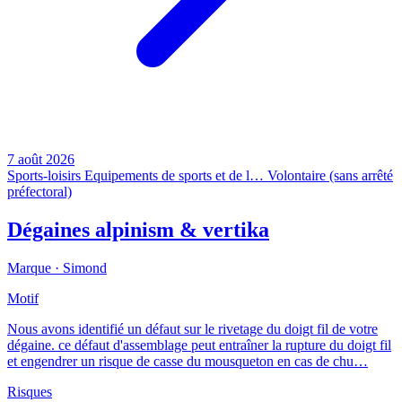
7 août 2026
Sports-loisirs
Equipements de sports et de l…
Volontaire (sans arrêté
préfectoral)
Dégaines alpinism & vertika
Marque ·
Simond
Motif
Nous avons identifié un défaut sur le rivetage du doigt fil de votre
dégaine. ce défaut d'assemblage peut entraîner la rupture du doigt fil
et engendrer un risque de casse du mousqueton en cas de chu…
Risques