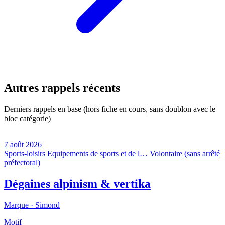
Autres rappels récents
Derniers rappels en base (hors fiche en cours, sans doublon avec le
bloc catégorie)
7 août 2026
Sports-loisirs
Equipements de sports et de l…
Volontaire (sans arrêté
préfectoral)
Dégaines alpinism & vertika
Marque ·
Simond
Motif