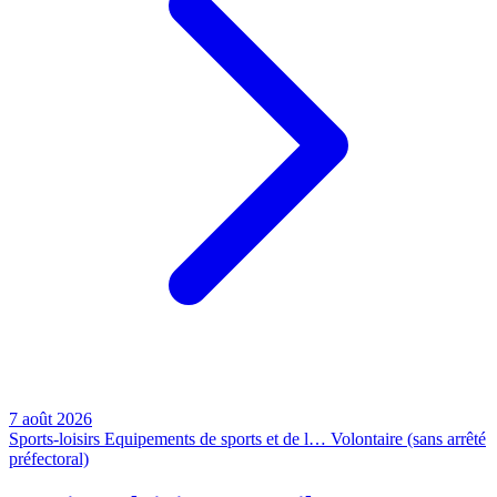
7 août 2026
Sports-loisirs
Equipements de sports et de l…
Volontaire (sans arrêté
préfectoral)