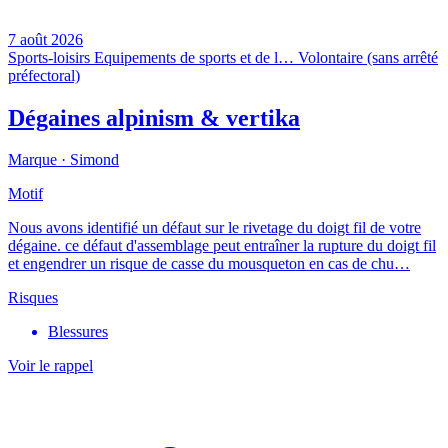
7 août 2026
Sports-loisirs
Equipements de sports et de l…
Volontaire (sans arrêté
préfectoral)
Dégaines alpinism & vertika
Marque ·
Simond
Motif
Nous avons identifié un défaut sur le rivetage du doigt fil de votre
dégaine. ce défaut d'assemblage peut entraîner la rupture du doigt fil
et engendrer un risque de casse du mousqueton en cas de chu…
Risques
Blessures
Voir le rappel