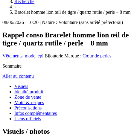
Recherche
›
Bracelet homme lion œil de tigre / quartz rutile / perle – 8 mm
08/06/2026
·
10:20
|
Nature :
Volontaire (sans arrêté préfectoral)
Rappel conso
Bracelet homme lion œil de
tigre / quartz rutile / perle – 8 mm
Vêtements, mode, epi
Bijouterie
Marque :
Cœur de perles
Sommaire
Aller au contenu
Visuels
Identité produit
Zone de vente
Motif & risques
Préconisations
Infos complémentaires
Liens officiels
Visuels / photos