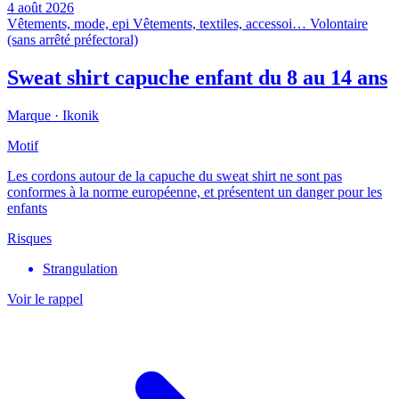
4 août 2026
Vêtements, mode, epi
Vêtements, textiles, accessoi…
Volontaire
(sans arrêté préfectoral)
Sweat shirt capuche enfant du 8 au 14 ans
Marque ·
Ikonik
Motif
Les cordons autour de la capuche du sweat shirt ne sont pas
conformes à la norme européenne, et présentent un danger pour les
enfants
Risques
Strangulation
Voir le rappel