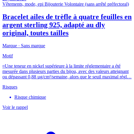
Vêtements, mode, epi
Bijouterie
Volontaire (sans arrêté préfectoral)
Bracelet ailes de trèfle à quatre feuilles en
argent sterling 925, adapté au dly
original, toutes tailles
Marque ·
Sans marque
Motif
¤Une teneur en nickel supérieure à la limite réglementaire a été
mesurée dans plusieurs parties du bijou, avec des valeurs atteignant
ou dépassant 0,88 µg/cm²/semaine, alors que le seuil maximal régl…
Risques
Risque chimique
Voir le rappel