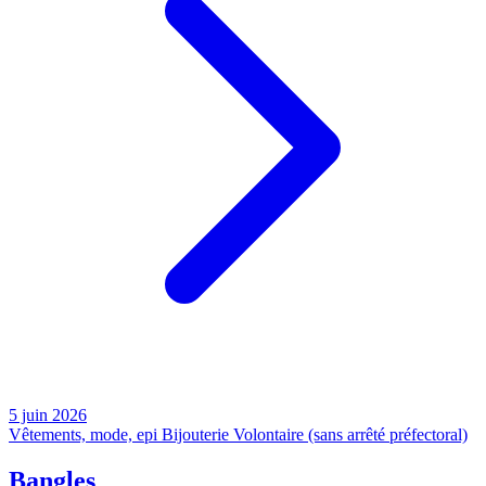
5 juin 2026
Vêtements, mode, epi
Bijouterie
Volontaire (sans arrêté préfectoral)
Bangles