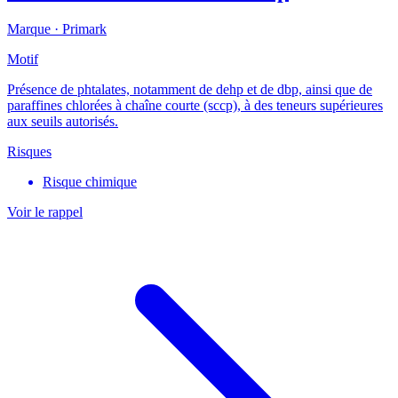
Marque ·
Primark
Motif
Présence de phtalates, notamment de dehp et de dbp, ainsi que de
paraffines chlorées à chaîne courte (sccp), à des teneurs supérieures
aux seuils autorisés.
Risques
Risque chimique
Voir le rappel