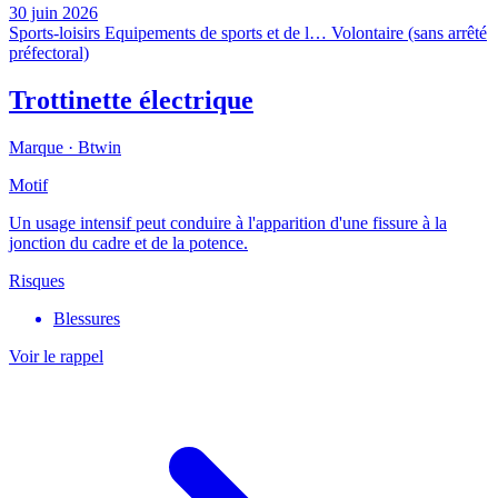
30 juin 2026
Sports-loisirs
Equipements de sports et de l…
Volontaire (sans arrêté
préfectoral)
Trottinette électrique
Marque ·
Btwin
Motif
Un usage intensif peut conduire à l'apparition d'une fissure à la
jonction du cadre et de la potence.
Risques
Blessures
Voir le rappel