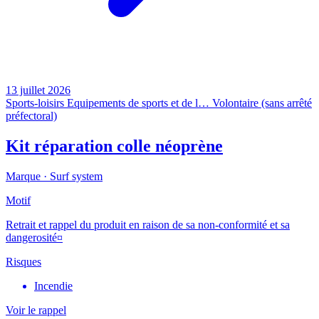
13 juillet 2026
Sports-loisirs
Equipements de sports et de l…
Volontaire (sans arrêté
préfectoral)
Kit réparation colle néoprène
Marque ·
Surf system
Motif
Retrait et rappel du produit en raison de sa non-conformité et sa
dangerosité¤
Risques
Incendie
Voir le rappel