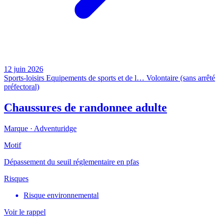
12 juin 2026
Sports-loisirs
Equipements de sports et de l…
Volontaire (sans arrêté
préfectoral)
Chaussures de randonnee adulte
Marque ·
Adventuridge
Motif
Dépassement du seuil réglementaire en pfas
Risques
Risque environnemental
Voir le rappel