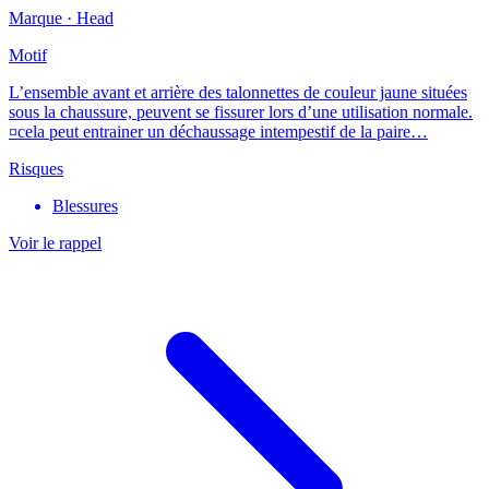
Marque ·
Head
Motif
L’ensemble avant et arrière des talonnettes de couleur jaune situées
sous la chaussure, peuvent se fissurer lors d’une utilisation normale.
¤cela peut entrainer un déchaussage intempestif de la paire…
Risques
Blessures
Voir le rappel