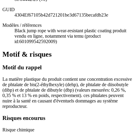
GUID
4304Ef67105b42d721201be3d67135becafdb23e
Modèles / références
Black jump rope with wear-resistant plastic coating produit
vendu en ligne, notamment via temu (product
id:601099542592009)
Motif & risques
Motif du rappel
La matière plastique du produit contient une concentration excessive
de phtalate de bis(2-éthylhexyle) (dehp), de phtalate de diisobutyle
(dibp) et de phtalate de dibutyle (dbp) (valeurs mesurées: 0,26 %,
0,35 % et 13 % en poids, respectivement). ces phtalates peuvent
nuire à la santé en causant d'éventuels dommages au système
reproducteur.
Risques encourus
Risque chimique