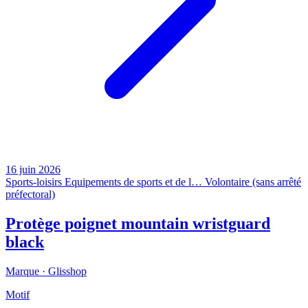
16 juin 2026
Sports-loisirs
Equipements de sports et de l…
Volontaire (sans arrêté
préfectoral)
Protège poignet mountain wristguard
black
Marque ·
Glisshop
Motif