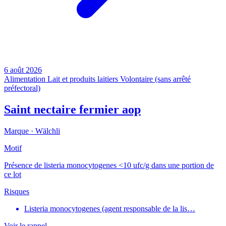
6 août 2026
Alimentation
Lait et produits laitiers
Volontaire (sans arrêté
préfectoral)
Saint nectaire fermier aop
Marque ·
Wälchli
Motif
Présence de listeria monocytogenes <10 ufc/g dans une portion de
ce lot
Risques
Listeria monocytogenes (agent responsable de la lis…
Voir le rappel