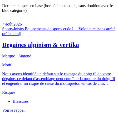
Derniers rappels en base (hors fiche en cours, sans doublon avec le
bloc catégorie)
7 août 2026
Sports-loisirs
Equipements de sports et de l…
Volontaire (sans arrêté
préfectoral)
Dégaines alpinism & vertika
Marque ·
Simond
Motif
Nous avons identifié un défaut sur le rivetage du doigt fil de votre
dégaine. ce défaut d'assemblage peut entraîner la rupture du doigt fil
et engendrer un risque de casse du mousqueton en cas de chu…
Risques
Blessures
Voir le rappel