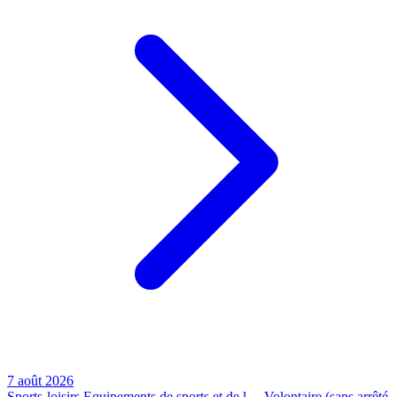
7 août 2026
Sports-loisirs
Equipements de sports et de l…
Volontaire (sans arrêté