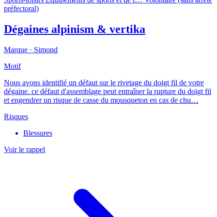
préfectoral)
Dégaines alpinism & vertika
Marque ·
Simond
Motif
Nous avons identifié un défaut sur le rivetage du doigt fil de votre
dégaine. ce défaut d'assemblage peut entraîner la rupture du doigt fil
et engendrer un risque de casse du mousqueton en cas de chu…
Risques
Blessures
Voir le rappel