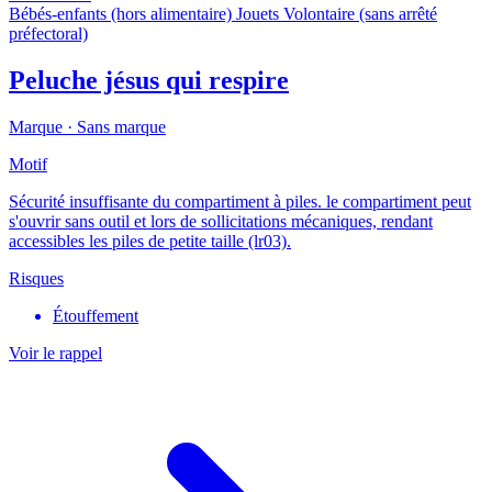
Bébés-enfants (hors alimentaire)
Jouets
Volontaire (sans arrêté
préfectoral)
Peluche jésus qui respire
Marque ·
Sans marque
Motif
Sécurité insuffisante du compartiment à piles. le compartiment peut
s'ouvrir sans outil et lors de sollicitations mécaniques, rendant
accessibles les piles de petite taille (lr03).
Risques
Étouffement
Voir le rappel