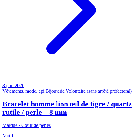
8 juin 2026
Vêtements, mode, epi
Bijouterie
Volontaire (sans arrêté préfectoral)
Bracelet homme lion œil de tigre / quartz
rutile / perle – 8 mm
Marque ·
Cœur de perles
Motif