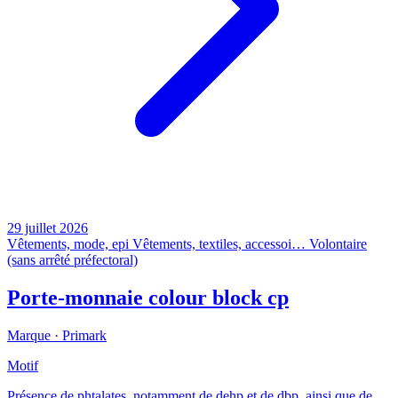
29 juillet 2026
Vêtements, mode, epi
Vêtements, textiles, accessoi…
Volontaire
(sans arrêté préfectoral)
Porte-monnaie colour block cp
Marque ·
Primark
Motif
Présence de phtalates, notamment de dehp et de dbp, ainsi que de