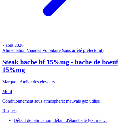
7 août 2026
Alimentation
Viandes
Volontaire (sans arrêté préfectoral)
Steak hache bf 15%mg - hache de boeuf
15%mg
Marque ·
Atelier des eleveurs
Motif
Conditionnement sous atmosphere: mauvais gaz utilise
Risques
Défaut de fabrication, défaut d'étanchéité (ex: mic…