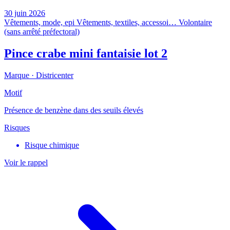
30 juin 2026
Vêtements, mode, epi
Vêtements, textiles, accessoi…
Volontaire
(sans arrêté préfectoral)
Pince crabe mini fantaisie lot 2
Marque ·
Districenter
Motif
Présence de benzène dans des seuils élevés
Risques
Risque chimique
Voir le rappel