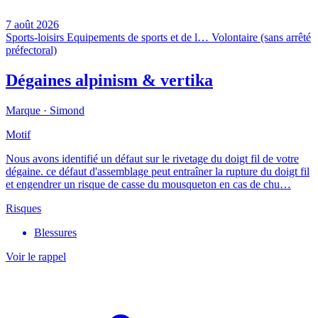
7 août 2026
Sports-loisirs
Equipements de sports et de l…
Volontaire (sans arrêté
préfectoral)
Dégaines alpinism & vertika
Marque ·
Simond
Motif
Nous avons identifié un défaut sur le rivetage du doigt fil de votre
dégaine. ce défaut d'assemblage peut entraîner la rupture du doigt fil
et engendrer un risque de casse du mousqueton en cas de chu…
Risques
Blessures
Voir le rappel