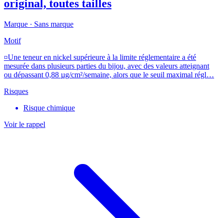
original, toutes tailles
Marque ·
Sans marque
Motif
¤Une teneur en nickel supérieure à la limite réglementaire a été
mesurée dans plusieurs parties du bijou, avec des valeurs atteignant
ou dépassant 0,88 µg/cm²/semaine, alors que le seuil maximal régl…
Risques
Risque chimique
Voir le rappel